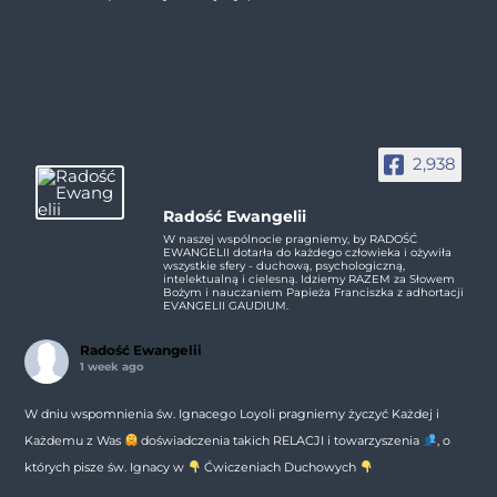
2,938
Radość Ewangelii
W naszej wspólnocie pragniemy, by RADOŚĆ
EWANGELII dotarła do każdego człowieka i ożywiła
wszystkie sfery - duchową, psychologiczną,
intelektualną i cielesną. Idziemy RAZEM za Słowem
Bożym i nauczaniem Papieża Franciszka z adhortacji
EVANGELII GAUDIUM.
Radość Ewangelii
1 week ago
W dniu wspomnienia św. Ignacego Loyoli pragniemy życzyć Każdej i
Każdemu z Was
doświadczenia takich RELACJI i towarzyszenia
, o
których pisze św. Ignacy w
Ćwiczeniach Duchowych