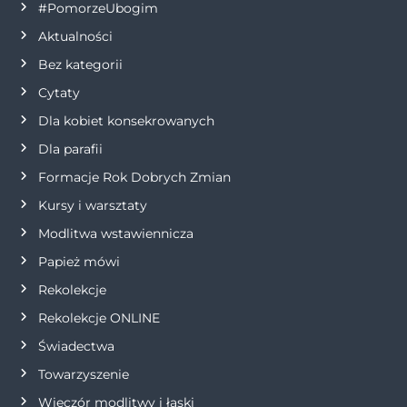
#PomorzeUbogim
c
Aktualności
Bez kategorii
j
Cytaty
a
Dla kobiet konsekrowanych
Dla parafii
w
Formacje Rok Dobrych Zmian
p
Kursy i warsztaty
i
Modlitwa wstawiennicza
Papież mówi
s
Rekolekcje
u
Rekolekcje ONLINE
Świadectwa
Towarzyszenie
Wieczór modlitwy i łaski