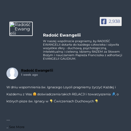
2,938
Radość Ewangelii
W naszej wspólnocie pragniemy, by RADOŚĆ
EWANGELII dotarła do każdego człowieka i ożywiła
wszystkie sfery - duchową, psychologiczną,
intelektualną i cielesną. Idziemy RAZEM za Słowem
Bożym i nauczaniem Papieża Franciszka z adhortacji
EVANGELII GAUDIUM.
Radość Ewangelii
1 week ago
W dniu wspomnienia św. Ignacego Loyoli pragniemy życzyć Każdej i
Każdemu z Was
doświadczenia takich RELACJI i towarzyszenia
, o
których pisze św. Ignacy w
Ćwiczeniach Duchowych
---
...
See More