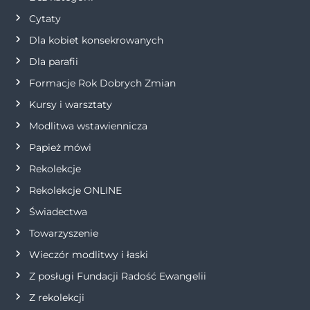
j
Cytaty
Dla kobiet konsekrowanych
a
Dla parafii
w
Formacje Rok Dobrych Zmian
p
Kursy i warsztaty
Modlitwa wstawiennicza
i
Papież mówi
s
Rekolekcje
Rekolekcje ONLINE
u
Świadectwa
Towarzyszenie
Wieczór modlitwy i łaski
Z posługi Fundacji Radość Ewangelii
Z rekolekcji