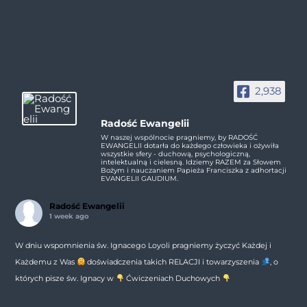
2,938
Radość Ewangelii
W naszej wspólnocie pragniemy, by RADOŚĆ
EWANGELII dotarła do każdego człowieka i ożywiła
wszystkie sfery - duchową, psychologiczną,
intelektualną i cielesną. Idziemy RAZEM za Słowem
Bożym i nauczaniem Papieża Franciszka z adhortacji
EVANGELII GAUDIUM.
Radość Ewangelii
1 week ago
W dniu wspomnienia św. Ignacego Loyoli pragniemy życzyć Każdej i
Każdemu z Was
doświadczenia takich RELACJI i towarzyszenia
, o
których pisze św. Ignacy w
Ćwiczeniach Duchowych