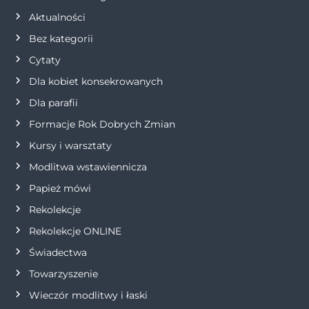
Aktualności
c
Bez kategorii
j
Cytaty
Dla kobiet konsekrowanych
a
Dla parafii
w
Formacje Rok Dobrych Zmian
p
Kursy i warsztaty
Modlitwa wstawiennicza
i
Papież mówi
s
Rekolekcje
Rekolekcje ONLINE
u
Świadectwa
Towarzyszenie
Wieczór modlitwy i łaski