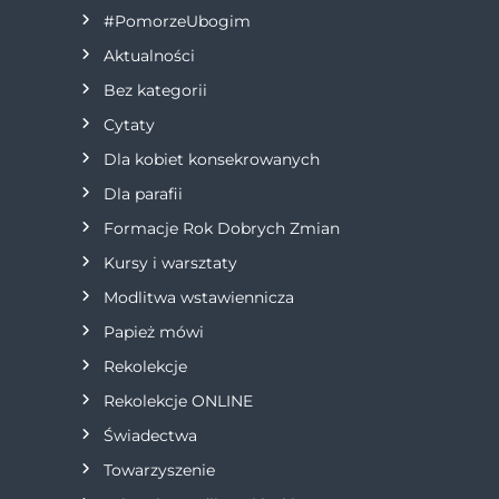
g
#PomorzeUbogim
a
Aktualności
Bez kategorii
c
Cytaty
j
Dla kobiet konsekrowanych
Dla parafii
a
Formacje Rok Dobrych Zmian
w
Kursy i warsztaty
Modlitwa wstawiennicza
p
Papież mówi
i
Rekolekcje
s
Rekolekcje ONLINE
Świadectwa
u
Towarzyszenie