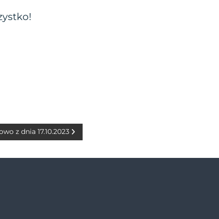
zystko!
owo z dnia 17.10.2023