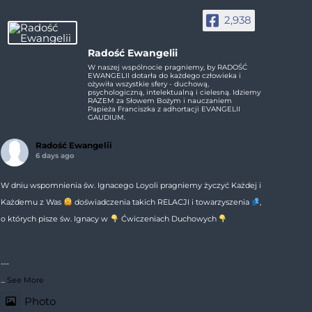
2,938
Radość Ewangelii
W naszej wspólnocie pragniemy, by RADOŚĆ
EWANGELII dotarła do każdego człowieka i
ożywiła wszystkie sfery - duchową,
psychologiczną, intelektualną i cielesną. Idziemy
RAZEM za Słowem Bożym i nauczaniem
Papieża Franciszka z adhortacji EVANGELII
GAUDIUM.
Radość Ewangelii
6 days ago
W dniu wspomnienia św. Ignacego Loyoli pragniemy życzyć Każdej i
Każdemu z Was
doświadczenia takich RELACJI i towarzyszenia
,
o których pisze św. Ignacy w
Ćwiczeniach Duchowych
---
...
See More
Photo