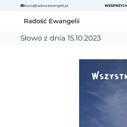
S
biuro@radoscewangelii.pl
WESPRZYJ N
k
i
Radość Ewangelii
p
t
o
Słowo z dnia 15.10.2023
c
o
n
t
e
n
t