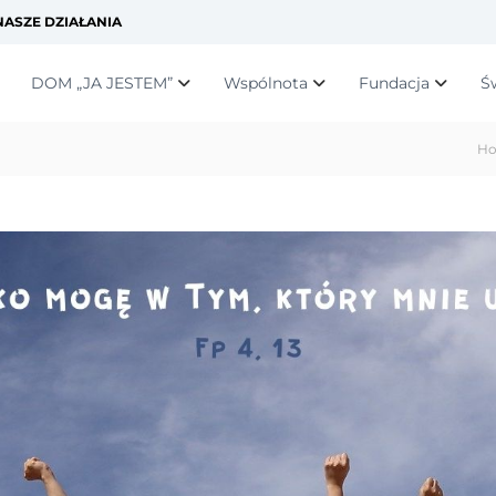
ASZE DZIAŁANIA
DOM „JA JESTEM”
Wspólnota
Fundacja
Ś
H