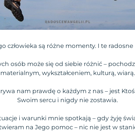
o człowieka są różne momenty. I te radosne i 
nych osób może się od siebie różnić – pochod
materialnym, wykształceniem, kulturą, wiarą.
rywa nam prawdę o każdym z nas – jest Ktoś,
Swoim sercu i nigdy nie zostawia.
tuacje i warunki mnie spotkają – gdy żyję ś
otwieram na Jego pomoc – nic nie jest w stani