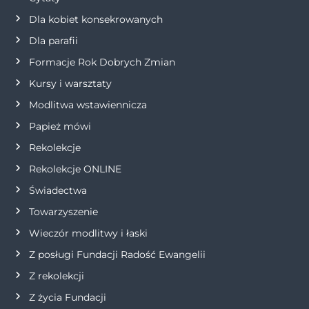
Dla kobiet konsekrowanych
a
Dla parafii
w
Formacje Rok Dobrych Zmian
p
Kursy i warsztaty
Modlitwa wstawiennicza
i
Papież mówi
s
Rekolekcje
Rekolekcje ONLINE
u
Świadectwa
Towarzyszenie
Wieczór modlitwy i łaski
Z posługi Fundacji Radość Ewangelii
Z rekolekcji
Z życia Fundacji