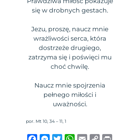
Prawdziwa miłość pokazuje
się w drobnych gestach.
Jezu, proszę, naucz mnie
wrażliwości serca, która
dostrzeże drugiego,
zatrzyma się i poświęci mu
choć chwilę.
Naucz mnie spojrzenia
pełnego miłości i
uważności.
por. Mt 10, 34 – 11, 1
F
M
T
W
E
C
P