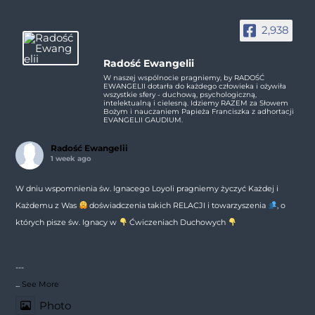
2,938
Radość Ewangelii
W naszej wspólnocie pragniemy, by RADOŚĆ
EWANGELII dotarła do każdego człowieka i ożywiła
wszystkie sfery - duchową, psychologiczną,
intelektualną i cielesną. Idziemy RAZEM za Słowem
Bożym i nauczaniem Papieża Franciszka z adhortacji
EVANGELII GAUDIUM.
Radość Ewangelii
1 week ago
W dniu wspomnienia św. Ignacego Loyoli pragniemy życzyć Każdej i
Każdemu z Was
doświadczenia takich RELACJI i towarzyszenia
, o
których pisze św. Ignacy w
Ćwiczeniach Duchowych
---
...
See More
Photo