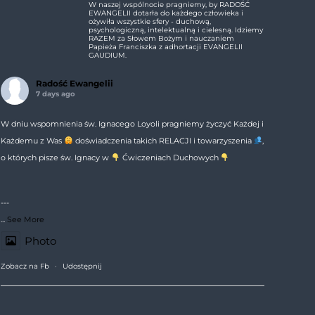
W naszej wspólnocie pragniemy, by RADOŚĆ
EWANGELII dotarła do każdego człowieka i
ożywiła wszystkie sfery - duchową,
psychologiczną, intelektualną i cielesną. Idziemy
RAZEM za Słowem Bożym i nauczaniem
Papieża Franciszka z adhortacji EVANGELII
GAUDIUM.
Radość Ewangelii
7 days ago
W dniu wspomnienia św. Ignacego Loyoli pragniemy życzyć Każdej i
Każdemu z Was
doświadczenia takich RELACJI i towarzyszenia
,
o których pisze św. Ignacy w
Ćwiczeniach Duchowych
---
...
See More
Photo
Zobacz na Fb
·
Udostępnij