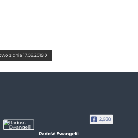
owo z dnia 17.06.2019
2,938
Radość Ewangelii