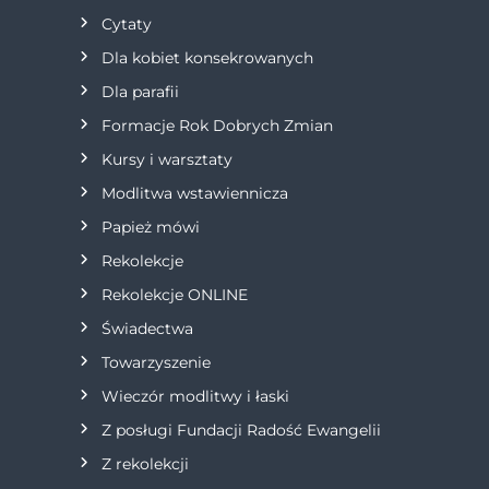
c
Cytaty
j
Dla kobiet konsekrowanych
Dla parafii
a
Formacje Rok Dobrych Zmian
w
Kursy i warsztaty
Modlitwa wstawiennicza
p
Papież mówi
i
Rekolekcje
s
Rekolekcje ONLINE
Świadectwa
u
Towarzyszenie
Wieczór modlitwy i łaski
Z posługi Fundacji Radość Ewangelii
Z rekolekcji