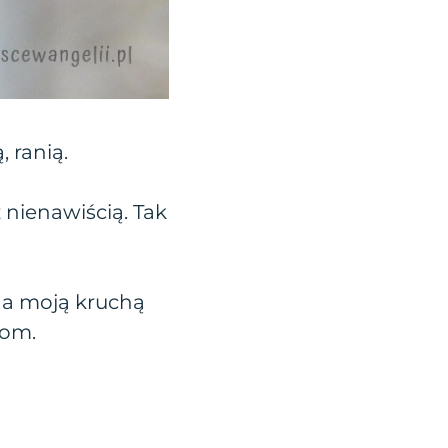
, ranią.
z nienawiścią. Tak
na moją kruchą
com.