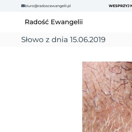
S
biuro@radoscewangelii.pl
WESPRZYJ N
k
i
Radość Ewangelii
p
t
o
Słowo z dnia 15.06.2019
c
o
n
t
e
n
t