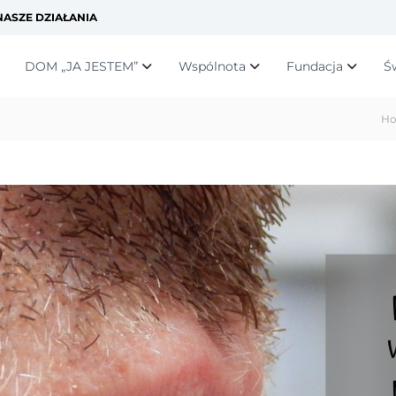
ASZE DZIAŁANIA
DOM „JA JESTEM”
Wspólnota
Fundacja
Ś
H