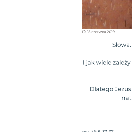
15 czerwca 2019
Słowa. 
I jak wiele zależ
Dlatego Jezus
nat
por. Mt 5, 33-37