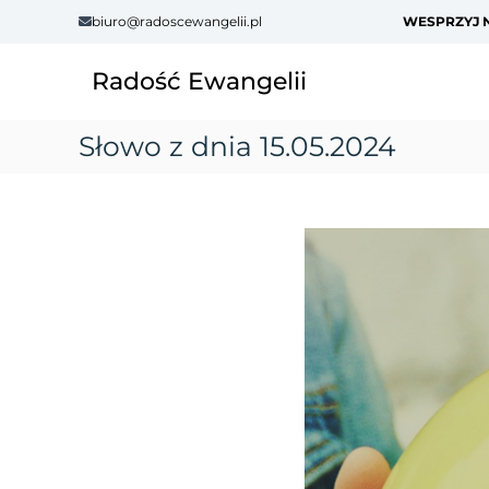
S
biuro@radoscewangelii.pl
WESPRZYJ N
k
i
Radość Ewangelii
p
t
o
Słowo z dnia 15.05.2024
c
o
n
t
e
n
t