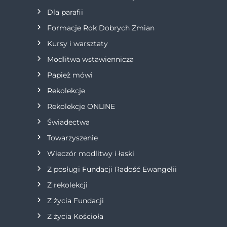
Dla parafii
a
Formacje Rok Dobrych Zmian
w
Kursy i warsztaty
Modlitwa wstawiennicza
p
Papież mówi
i
Rekolekcje
s
Rekolekcje ONLINE
Świadectwa
u
Towarzyszenie
Wieczór modlitwy i łaski
Z posługi Fundacji Radość Ewangelii
Z rekolekcji
Z życia Fundacji
Z życia Kościoła