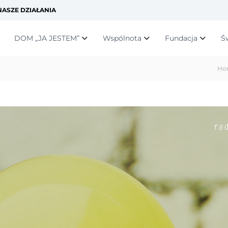
ASZE DZIAŁANIA
DOM „JA JESTEM”
Wspólnota
Fundacja
Ś
Ho