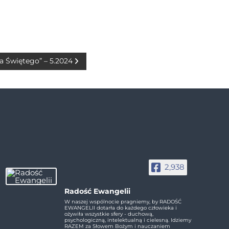
 Świętego” – 5.2024
2,938
Radość Ewangelii
W naszej wspólnocie pragniemy, by RADOŚĆ
EWANGELII dotarła do każdego człowieka i
ożywiła wszystkie sfery - duchową,
psychologiczną, intelektualną i cielesną. Idziemy
RAZEM za Słowem Bożym i nauczaniem