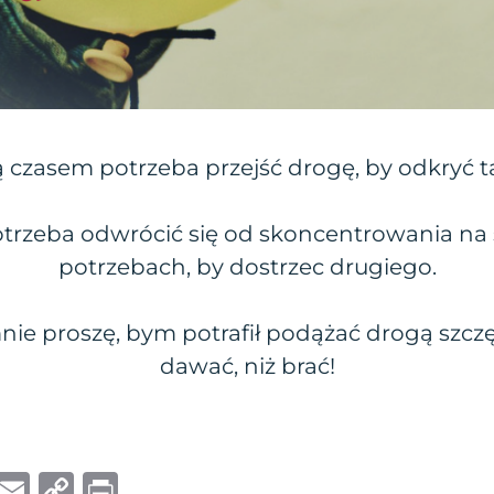
ą czasem potrzeba przejść drogę, by odkryć t
trzeba odwrócić się od skoncentrowania na 
potrzebach, by dostrzec drugiego.
nie proszę, bym potrafił podążać drogą szczę
dawać, niż brać!
W
E
C
P