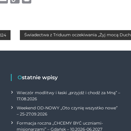
h
m
o
ri
at
ai
p
n
s
l
y
t
A
Li
Świadectwa z Triduum oczekiwania „Żyj mocą Ducha
024
p
n
p
k
Ostatnie wpisy
Wieczór modlitwy i łaski „przyjdź i chodź za Mną” –
17.08.2026
Weekend OD-NOWY „Oto czynię wszystko nowe”
– 25-27.09.2026
Formacja roczna „CHCEMY BYĆ uczniami-
misjonarzami” – Gdańsk – 10.2026-06.2027