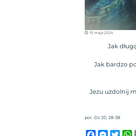
15 maja 2024
Jak dług
Jak bardzo po
Jezu uzdolnij m
por. Dz 20, 28-38
F
M
T