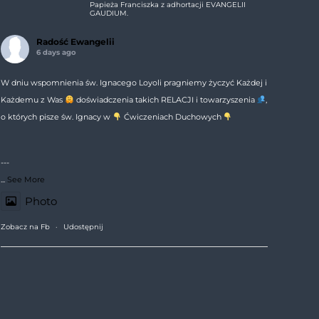
Papieża Franciszka z adhortacji EVANGELII
GAUDIUM.
Radość Ewangelii
6 days ago
W dniu wspomnienia św. Ignacego Loyoli pragniemy życzyć Każdej i
Każdemu z Was
doświadczenia takich RELACJI i towarzyszenia
,
o których pisze św. Ignacy w
Ćwiczeniach Duchowych
---
...
See More
Photo
Zobacz na Fb
·
Udostępnij