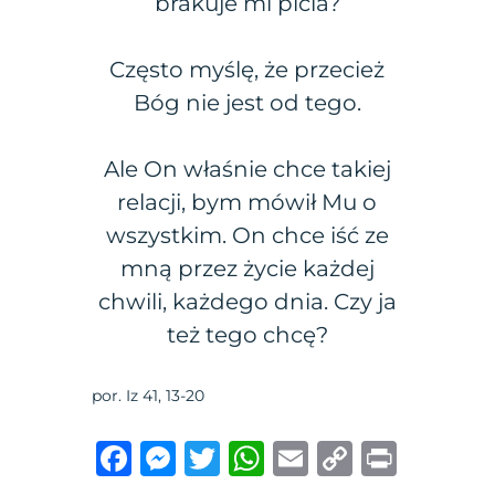
brakuje mi picia?
Często myślę, że przecież
Bóg nie jest od tego.
Ale On właśnie chce takiej
relacji, bym mówił Mu o
wszystkim. On chce iść ze
mną przez życie każdej
chwili, każdego dnia. Czy ja
też tego chcę?
por. Iz 41, 13-20
F
M
T
W
E
C
P
a
e
w
h
m
o
ri