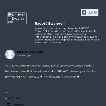
2,938
Radość Ewangelii
W naszej wspólnocie pragniemy, by RADOŚĆ
EWANGELII dotarła do każdego człowieka i ożywiła
wszystkie sfery - duchową, psychologiczną,
intelektualną i cielesną. Idziemy RAZEM za Słowem
Bożym i nauczaniem Papieża Franciszka z adhortacji
EVANGELII GAUDIUM.
Radość Ewangelii
1 week ago
W dniu wspomnienia św. Ignacego Loyoli pragniemy życzyć Każdej i
Każdemu z Was
doświadczenia takich RELACJI i towarzyszenia
, o
których pisze św. Ignacy w
Ćwiczeniach Duchowych
---
...
See More
Photo