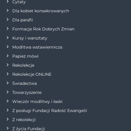
a
Cytaty
Dla kobiet konsekrowanych
w
Dla parafii
p
Formacje Rok Dobrych Zmian
Kursy i warsztaty
i
Modlitwa wstawiennicza
s
Papież mówi
Rekolekcje
u
Rekolekcje ONLINE
Świadectwa
Towarzyszenie
Wieczór modlitwy i łaski
Z posługi Fundacji Radość Ewangelii
Z rekolekcji
Z życia Fundacji