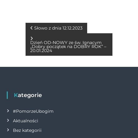
c
ss
it
at
ai
p
n
e
e
te
s
l
y
t
b
n
r
A
Li
N
Słowo z dnia 12.12.2023
o
g
p
n
a
Dzień OD-NOWY ze św. Ignacym
o
er
p
k
„Dobry początek na DOBRY ROK” –
20.01.2024
w
k
i
g
Kategorie
a
c
#PomorzeUbogim
Aktualności
j
Bez kategorii