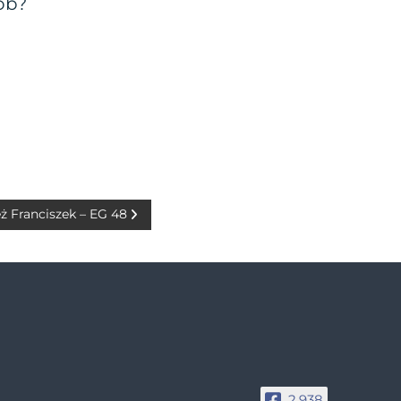
sób?
ż Franciszek – EG 48
2,938