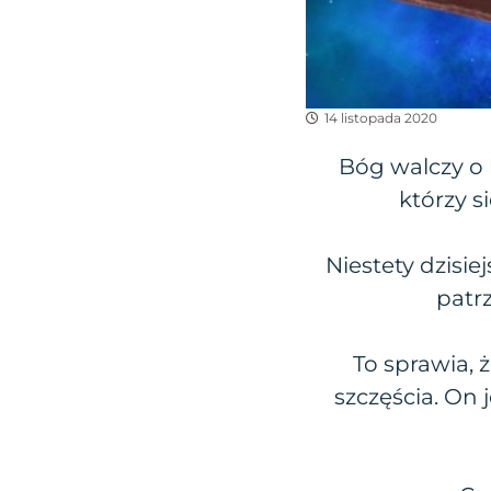
14 listopada 2020
Bóg walczy o 
którzy s
Niestety dzisie
patr
To sprawia,
szczęścia. On 