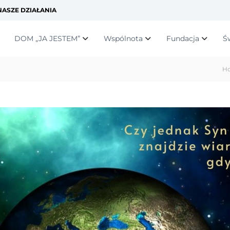
ASZE DZIAŁANIA
DOM „JA JESTEM”
Wspólnota
Fundacja
Ś
H