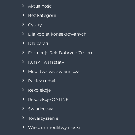
a
Aktualności
Bez kategorii
c
Cytaty
j
Dla kobiet konsekrowanych
Dla parafii
a
Formacje Rok Dobrych Zmian
w
Kursy i warsztaty
Modlitwa wstawiennicza
p
Papież mówi
i
Rekolekcje
s
Rekolekcje ONLINE
Świadectwa
u
Towarzyszenie
Wieczór modlitwy i łaski