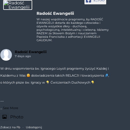
Radość Ewangelii
W naszej wspólnocie pragniemy, by RADOŚĆ
EWANGELII dotarła do każdego człowieka i
ożywiła wszystkie sfery - duchową,
psychologiczną, intelektualną i cielesną. Idziemy
RAZEM za Słowem Bożym i nauczaniem
Papieża Franciszka z adhortacji EVANGELII
GAUDIUM.
Radość Ewangelii
7 days ago
W dniu wspomnienia św. Ignacego Loyoli pragniemy życzyć Każdej i
Każdemu z Was
doświadczenia takich RELACJI i towarzyszenia
,
o których pisze św. Ignacy w
Ćwiczeniach Duchowych
---
...
See More
Photo
Zobacz na Fb
·
Udostępnij