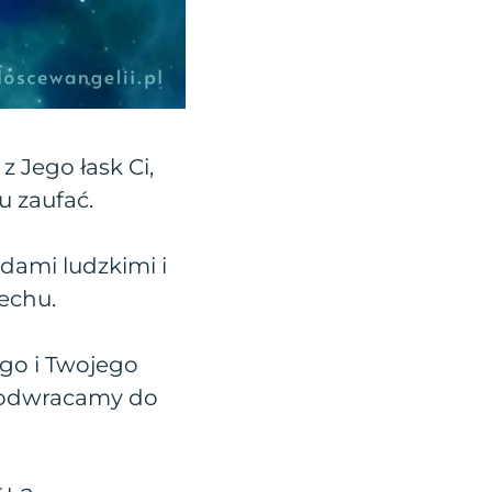
 Jego łask Ci,
u zaufać.
ędami ludzkimi i
echu.
go i Twojego
ię odwracamy do