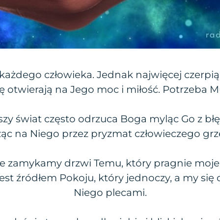
każdego człowieka. Jednak najwięcej czerpią z
ię otwierają na Jego moc i miłość. Potrzeba M
jszy świat często odrzuca Boga myląc Go z bł
ząc na Niego przez pryzmat człowieczego grz
 że zamykamy drzwi Temu, który pragnie moje
jest źródłem Pokoju, który jednoczy, a my s
Niego plecami.