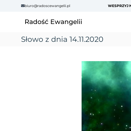
S
biuro@radoscewangelii.pl
WESPRZYJ N
k
i
Radość Ewangelii
p
t
o
Słowo z dnia 14.11.2020
c
o
n
t
e
n
t