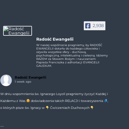
2,938
Radość Ewangelii
W naszej wspólnocie pragniemy, by RADOŚĆ
EWANGELII dotarła do każdego człowieka i
ożywiła wszystkie sfery - duchową,
psychologiczną, intelektualną i cielesną. Idziemy
RAZEM za Słowem Bożym i nauczaniem
Papieża Franciszka z adhortacji EVANGELII
GAUDIUM.
Radość Ewangelii
1 week ago
W dniu wspomnienia św. Ignacego Loyoli pragniemy życzyć Każdej i
Każdemu z Was
doświadczenia takich RELACJI i towarzyszenia
,
o których pisze św. Ignacy w
Ćwiczeniach Duchowych
---