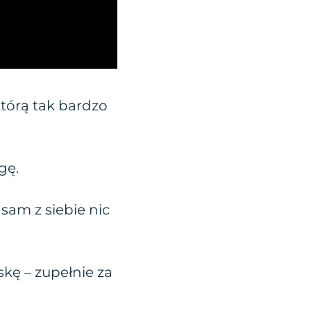
tórą tak bardzo
gę.
sam z siebie nic
kę – zupełnie za