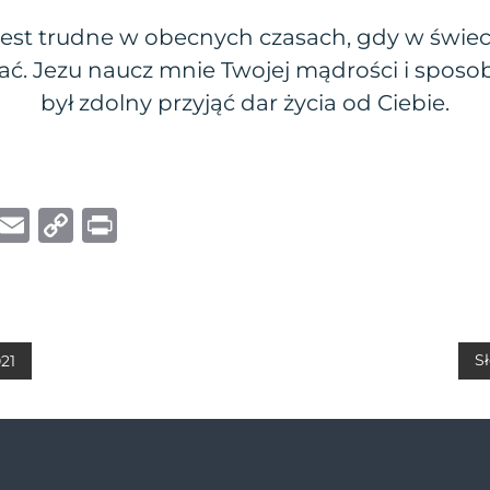
jest trudne w obecnych czasach, gdy w świe
ać. Jezu naucz mnie Twojej mądrości i sposo
był zdolny przyjąć dar życia od Ciebie.
W
E
C
P
h
m
o
ri
at
ai
p
n
s
l
y
t
A
Li
Sł
021
p
n
p
k