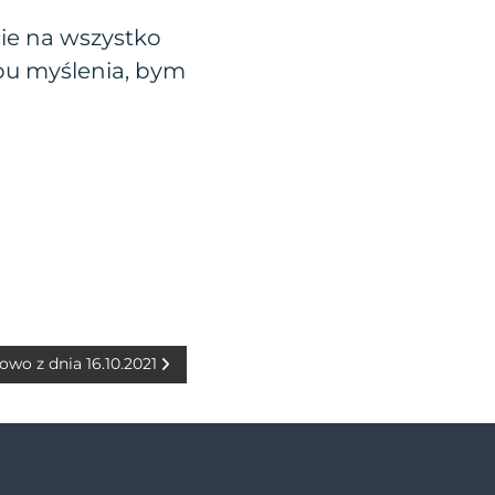
cie na wszystko
bu myślenia, bym
owo z dnia 16.10.2021