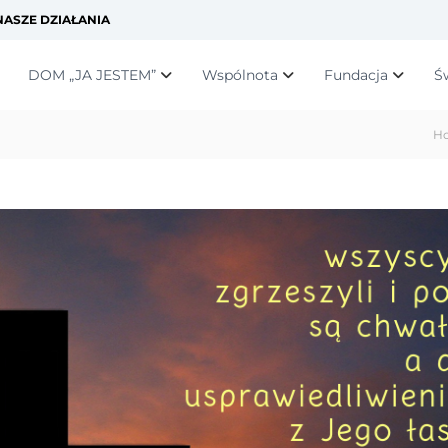
ASZE DZIAŁANIA
DOM „JA JESTEM”
Wspólnota
Fundacja
Ś
H