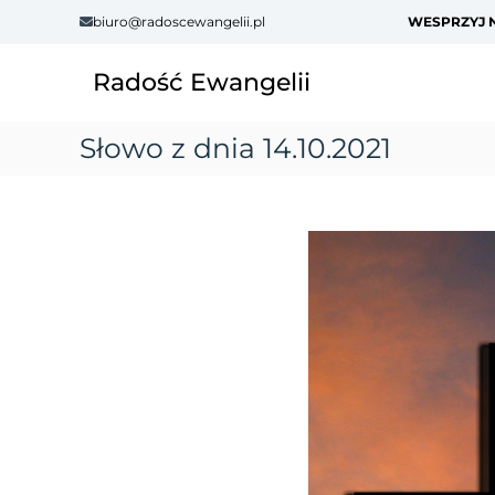
S
biuro@radoscewangelii.pl
WESPRZYJ N
k
i
Radość Ewangelii
p
t
o
Słowo z dnia 14.10.2021
c
o
n
t
e
n
t