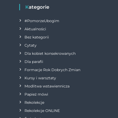
i
Kategorie
g
#PomorzeUbogim
a
Aktualności
Bez kategorii
c
Cytaty
j
Dla kobiet konsekrowanych
Dla parafii
a
Formacje Rok Dobrych Zmian
w
Kursy i warsztaty
Modlitwa wstawiennicza
p
Papież mówi
i
Rekolekcje
s
Rekolekcje ONLINE