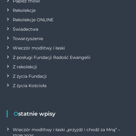
Papież mówi
s
Rekolekcje
Rekolekcje ONLINE
u
Świadectwa
Towarzyszenie
Wieczór modlitwy i łaski
Z posługi Fundacji Radość Ewangelii
Z rekolekcji
Z życia Fundacji
Z życia Kościoła
Ostatnie wpisy
Wieczór modlitwy i łaski „przyjdź i chodź za Mną” –
17.08.2026