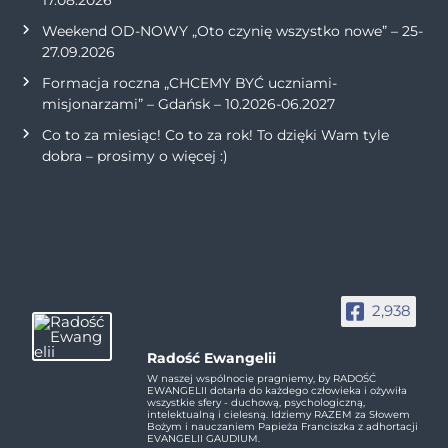
Weekend OD-NOWY „Oto czynię wszystko nowe” – 25-
27.09.2026
Formacja roczna „CHCEMY BYĆ uczniami-
misjonarzami” – Gdańsk – 10.2026-06.2027
Co to za miesiąc! Co to za rok! To dzięki Wam tyle
dobra – prosimy o więcej :)
2,938
Radość Ewangelii
W naszej wspólnocie pragniemy, by RADOŚĆ
EWANGELII dotarła do każdego człowieka i ożywiła
wszystkie sfery - duchową, psychologiczną,
intelektualną i cielesną. Idziemy RAZEM za Słowem
Bożym i nauczaniem Papieża Franciszka z adhortacji
EVANGELII GAUDIUM.