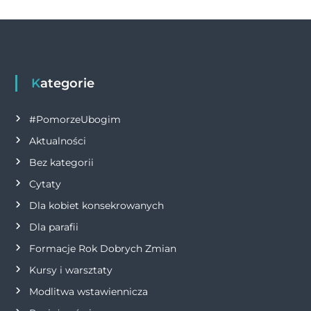
o
er
p
k
w
k
i
g
Kategorie
a
#PomorzeUbogim
Aktualności
c
Bez kategorii
j
Cytaty
Dla kobiet konsekrowanych
a
Dla parafii
w
Formacje Rok Dobrych Zmian
p
Kursy i warsztaty
Modlitwa wstawiennicza
i