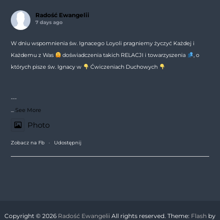
Radość Ewangelii
7 days ago
W dniu wspomnienia św. Ignacego Loyoli pragniemy życzyć Każdej i
Każdemu z Was
doświadczenia takich RELACJI i towarzyszenia
, o
których pisze św. Ignacy w
Ćwiczeniach Duchowych
---
...
See More
Photo
Zobacz na Fb
·
Udostępnij
Copyright © 2026
Radość Ewangelii
All rights reserved. Theme:
Flash
by