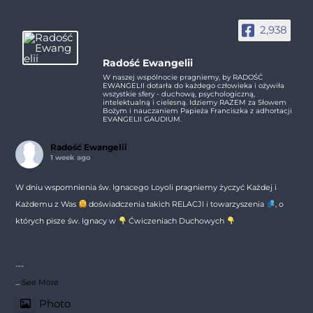
2,938
Radość Ewangelii
W naszej wspólnocie pragniemy, by RADOŚĆ
EWANGELII dotarła do każdego człowieka i ożywiła
wszystkie sfery - duchową, psychologiczną,
intelektualną i cielesną. Idziemy RAZEM za Słowem
Bożym i nauczaniem Papieża Franciszka z adhortacji
EVANGELII GAUDIUM.
Radość Ewangelii
1 week ago
W dniu wspomnienia św. Ignacego Loyoli pragniemy życzyć Każdej i
Każdemu z Was
doświadczenia takich RELACJI i towarzyszenia
, o
których pisze św. Ignacy w
Ćwiczeniach Duchowych
---
...
See More
Photo