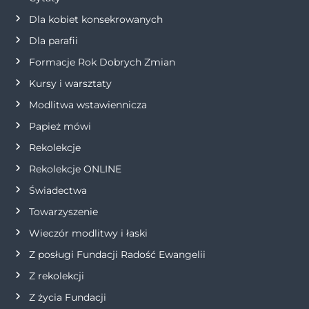
Dla kobiet konsekrowanych
a
Dla parafii
w
Formacje Rok Dobrych Zmian
p
Kursy i warsztaty
Modlitwa wstawiennicza
i
Papież mówi
s
Rekolekcje
Rekolekcje ONLINE
u
Świadectwa
Towarzyszenie
Wieczór modlitwy i łaski
Z posługi Fundacji Radość Ewangelii
Z rekolekcji
Z życia Fundacji