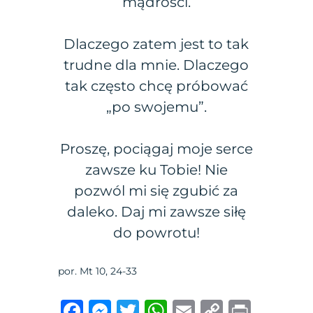
mądrości.
Dlaczego zatem jest to tak
trudne dla mnie. Dlaczego
tak często chcę próbować
„po swojemu”.
Proszę, pociągaj moje serce
zawsze ku Tobie! Nie
pozwól mi się zgubić za
daleko. Daj mi zawsze siłę
do powrotu!
por. Mt 10, 24-33
F
M
T
W
E
C
P