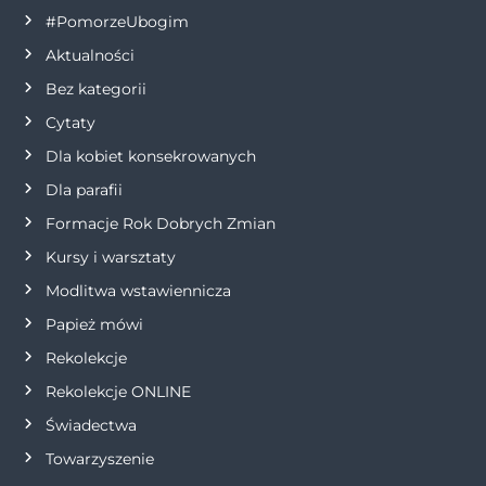
#PomorzeUbogim
c
Aktualności
j
Bez kategorii
Cytaty
a
Dla kobiet konsekrowanych
w
Dla parafii
Formacje Rok Dobrych Zmian
p
Kursy i warsztaty
i
Modlitwa wstawiennicza
s
Papież mówi
Rekolekcje
u
Rekolekcje ONLINE
Świadectwa
Towarzyszenie