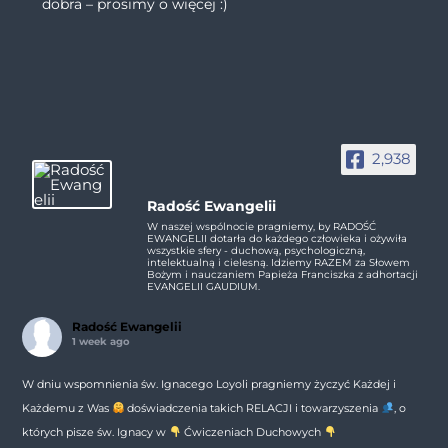
dobra – prosimy o więcej :)
2,938
Radość Ewangelii
W naszej wspólnocie pragniemy, by RADOŚĆ
EWANGELII dotarła do każdego człowieka i ożywiła
wszystkie sfery - duchową, psychologiczną,
intelektualną i cielesną. Idziemy RAZEM za Słowem
Bożym i nauczaniem Papieża Franciszka z adhortacji
EVANGELII GAUDIUM.
Radość Ewangelii
1 week ago
W dniu wspomnienia św. Ignacego Loyoli pragniemy życzyć Każdej i
Każdemu z Was
doświadczenia takich RELACJI i towarzyszenia
, o
których pisze św. Ignacy w
Ćwiczeniach Duchowych