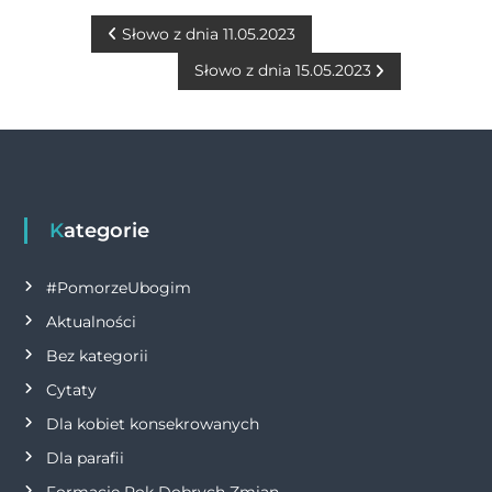
e
e
te
s
l
y
t
b
n
r
A
Li
N
Słowo z dnia 11.05.2023
o
g
p
n
Słowo z dnia 15.05.2023
a
o
er
p
k
w
k
i
g
Kategorie
a
#PomorzeUbogim
Aktualności
c
Bez kategorii
j
Cytaty
Dla kobiet konsekrowanych
a
Dla parafii
w
Formacje Rok Dobrych Zmian