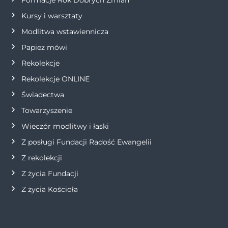
p
Kursy i warsztaty
Modlitwa wstawiennicza
i
Papież mówi
s
Rekolekcje
Rekolekcje ONLINE
u
Świadectwa
Towarzyszenie
Wieczór modlitwy i łaski
Z posługi Fundacji Radość Ewangelii
Z rekolekcji
Z życia Fundacji
Z życia Kościoła