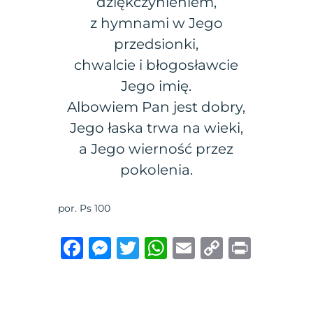
dziękczynieniem,
z hymnami w Jego
przedsionki,
chwalcie i błogosławcie
Jego imię.
Albowiem Pan jest dobry,
Jego łaska trwa na wieki,
a Jego wierność przez
pokolenia.
por. Ps 100
F
M
T
W
E
C
P
a
e
w
h
m
o
ri
c
ss
it
at
ai
p
n