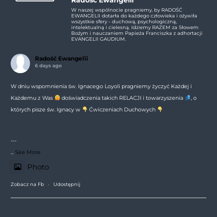
W naszej wspólnocie pragniemy, by RADOŚĆ
EWANGELII dotarła do każdego człowieka i ożywiła
wszystkie sfery - duchową, psychologiczną,
intelektualną i cielesną. Idziemy RAZEM za Słowem
Bożym i nauczaniem Papieża Franciszka z adhortacji
EVANGELII GAUDIUM.
Radość Ewangelii
6 days ago
W dniu wspomnienia św. Ignacego Loyoli pragniemy życzyć Każdej i
Każdemu z Was
doświadczenia takich RELACJI i towarzyszenia
, o
których pisze św. Ignacy w
Ćwiczeniach Duchowych
---
...
See More
Photo
Zobacz na Fb
·
Udostępnij