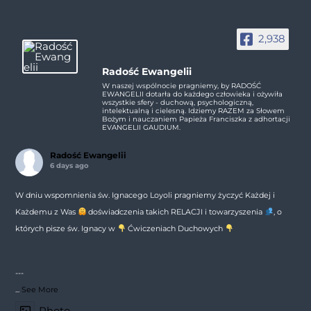
2,938
Radość Ewangelii
W naszej wspólnocie pragniemy, by RADOŚĆ
EWANGELII dotarła do każdego człowieka i ożywiła
wszystkie sfery - duchową, psychologiczną,
intelektualną i cielesną. Idziemy RAZEM za Słowem
Bożym i nauczaniem Papieża Franciszka z adhortacji
EVANGELII GAUDIUM.
Radość Ewangelii
6 days ago
W dniu wspomnienia św. Ignacego Loyoli pragniemy życzyć Każdej i
Każdemu z Was
doświadczenia takich RELACJI i towarzyszenia
, o
których pisze św. Ignacy w
Ćwiczeniach Duchowych
---
...
See More
Photo