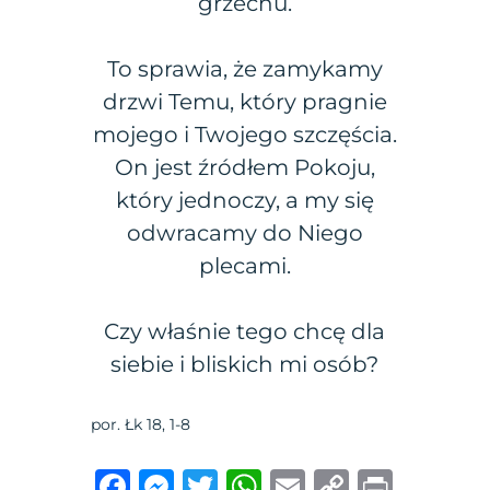
grzechu.
To sprawia, że zamykamy
drzwi Temu, który pragnie
mojego i Twojego szczęścia.
On jest źródłem Pokoju,
który jednoczy, a my się
odwracamy do Niego
plecami.
Czy właśnie tego chcę dla
siebie i bliskich mi osób?
por. Łk 18, 1-8
F
M
T
W
E
C
P