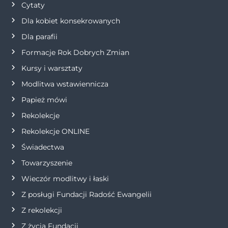
Cytaty
a
Dla kobiet konsekrowanych
Dla parafii
w
Formacje Rok Dobrych Zmian
p
Kursy i warsztaty
i
Modlitwa wstawiennicza
Papież mówi
s
Rekolekcje
u
Rekolekcje ONLINE
Świadectwa
Towarzyszenie
Wieczór modlitwy i łaski
Z posługi Fundacji Radość Ewangelii
Z rekolekcji
Z życia Fundacji