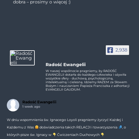
dobra – prosimy o więcej :)
2,938
Radość Ewangelii
W naszej wspólnocie pragniemy, by RADOŚĆ
EWANGELII dotarła do każdego człowieka i ożywiła
wszystkie sfery - duchową, psychologiczną,
intelektualną i cielesną. Idziemy RAZEM za Słowem
Bożym i nauczaniem Papieża Franciszka z adhortacji
EVANGELII GAUDIUM.
Radość Ewangelii
1 week ago
W dniu wspomnienia św. Ignacego Loyoli pragniemy życzyć Każdej i
Każdemu z Was
doświadczenia takich RELACJI i towarzyszenia
, o
których pisze św. Ignacy w
Ćwiczeniach Duchowych