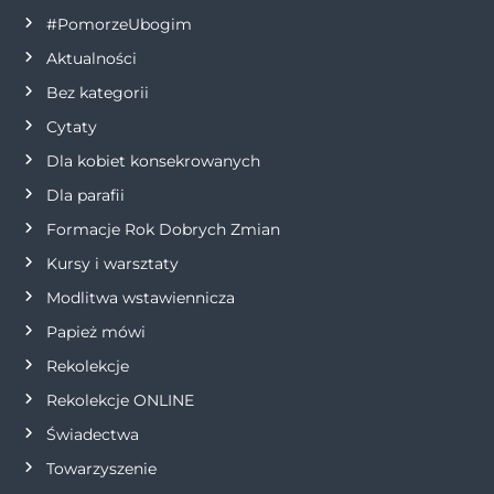
a
#PomorzeUbogim
Aktualności
c
Bez kategorii
j
Cytaty
Dla kobiet konsekrowanych
a
Dla parafii
w
Formacje Rok Dobrych Zmian
p
Kursy i warsztaty
Modlitwa wstawiennicza
i
Papież mówi
s
Rekolekcje
Rekolekcje ONLINE
u
Świadectwa
Towarzyszenie