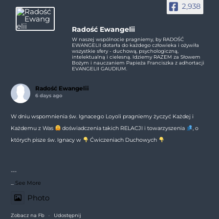
2,938
Radość Ewangelii
W naszej wspólnocie pragniemy, by RADOŚĆ
EWANGELII dotarła do każdego człowieka i ożywiła
wszystkie sfery - duchową, psychologiczną,
intelektualną i cielesną. Idziemy RAZEM za Słowem
Bożym i nauczaniem Papieża Franciszka z adhortacji
EVANGELII GAUDIUM.
Radość Ewangelii
6 days ago
W dniu wspomnienia św. Ignacego Loyoli pragniemy życzyć Każdej i
Każdemu z Was
doświadczenia takich RELACJI i towarzyszenia
, o
których pisze św. Ignacy w
Ćwiczeniach Duchowych
---
...
See More
Photo
Zobacz na Fb
·
Udostępnij