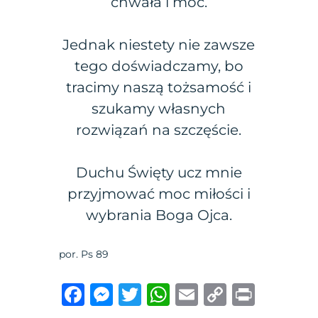
chwała i moc.
Jednak niestety nie zawsze
tego doświadczamy, bo
tracimy naszą tożsamość i
szukamy własnych
rozwiązań na szczęście.
Duchu Święty ucz mnie
przyjmować moc miłości i
wybrania Boga Ojca.
por. Ps 89
F
M
T
W
E
C
P
a
e
w
h
m
o
ri