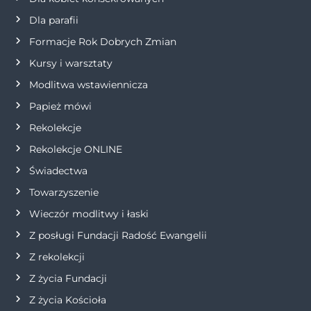
a
Dla parafii
w
Formacje Rok Dobrych Zmian
p
Kursy i warsztaty
Modlitwa wstawiennicza
i
Papież mówi
s
Rekolekcje
Rekolekcje ONLINE
u
Świadectwa
Towarzyszenie
Wieczór modlitwy i łaski
Z posługi Fundacji Radość Ewangelii
Z rekolekcji
Z życia Fundacji
Z życia Kościoła