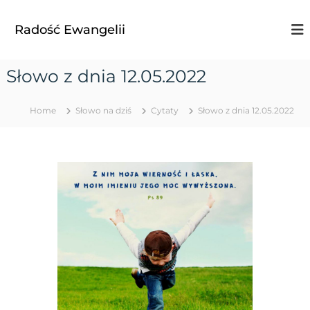
S
k
Radość Ewangelii
i
p
t
Słowo z dnia 12.05.2022
o
c
o
Home
Słowo na dziś
Cytaty
Słowo z dnia 12.05.2022
n
t
e
n
t