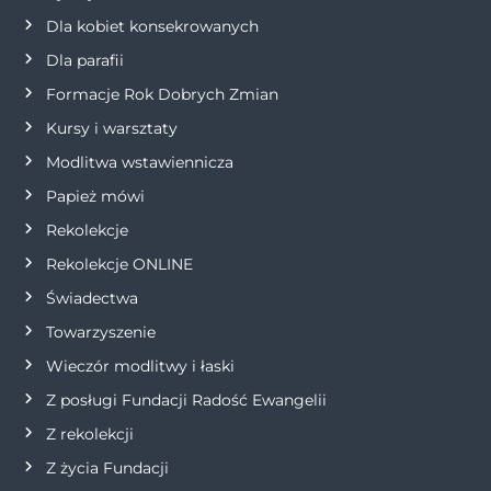
a
Dla kobiet konsekrowanych
w
Dla parafii
Formacje Rok Dobrych Zmian
p
Kursy i warsztaty
i
Modlitwa wstawiennicza
s
Papież mówi
Rekolekcje
u
Rekolekcje ONLINE
Świadectwa
Towarzyszenie
Wieczór modlitwy i łaski
Z posługi Fundacji Radość Ewangelii
Z rekolekcji
Z życia Fundacji