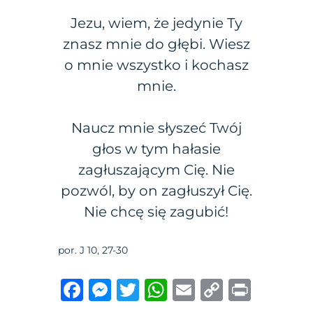
Jezu, wiem, że jedynie Ty
znasz mnie do głębi. Wiesz
o mnie wszystko i kochasz
mnie.
Naucz mnie słyszeć Twój
głos w tym hałasie
zagłuszającym Cię. Nie
pozwól, by on zagłuszył Cię.
Nie chcę się zagubić!
por. J 10, 27-30
F
M
T
W
E
C
P
a
e
w
h
m
o
ri