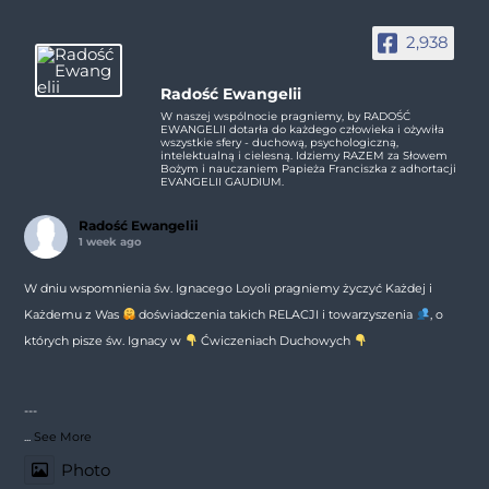
2,938
Radość Ewangelii
W naszej wspólnocie pragniemy, by RADOŚĆ
EWANGELII dotarła do każdego człowieka i ożywiła
wszystkie sfery - duchową, psychologiczną,
intelektualną i cielesną. Idziemy RAZEM za Słowem
Bożym i nauczaniem Papieża Franciszka z adhortacji
EVANGELII GAUDIUM.
Radość Ewangelii
1 week ago
W dniu wspomnienia św. Ignacego Loyoli pragniemy życzyć Każdej i
Każdemu z Was
doświadczenia takich RELACJI i towarzyszenia
, o
których pisze św. Ignacy w
Ćwiczeniach Duchowych
---
...
See More
Photo