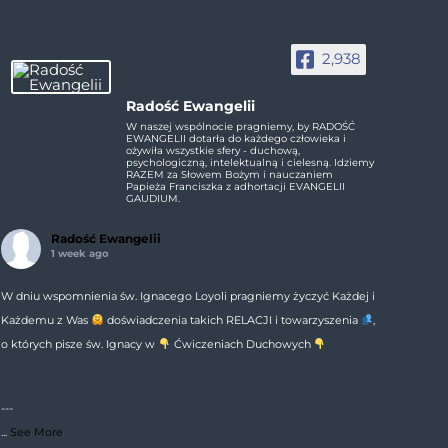
2,938
Radość Ewangelii
W naszej wspólnocie pragniemy, by RADOŚĆ
EWANGELII dotarła do każdego człowieka i
ożywiła wszystkie sfery - duchową,
psychologiczną, intelektualną i cielesną. Idziemy
RAZEM za Słowem Bożym i nauczaniem
Papieża Franciszka z adhortacji EVANGELII
GAUDIUM.
Radość Ewangelii
1 week ago
W dniu wspomnienia św. Ignacego Loyoli pragniemy życzyć Każdej i
Każdemu z Was
doświadczenia takich RELACJI i towarzyszenia
,
o których pisze św. Ignacy w
Ćwiczeniach Duchowych
---
...
See More