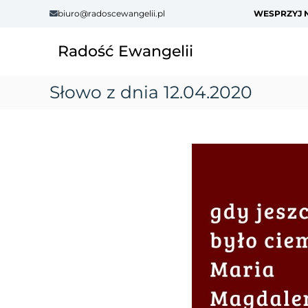
S
biuro@radoscewangelii.pl
WESPRZYJ N
k
i
Radość Ewangelii
p
t
o
Słowo z dnia 12.04.2020
c
o
n
t
e
n
t