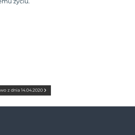
emu życiu.
wo z dnia 14.04.2020