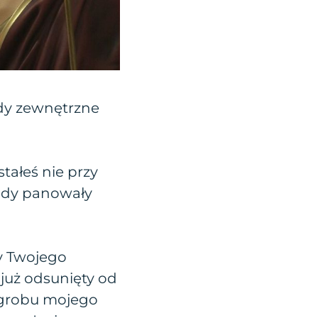
dy zewnętrzne
tałeś nie przy
iedy panowały
cy Twojego
już odsunięty od
 grobu mojego