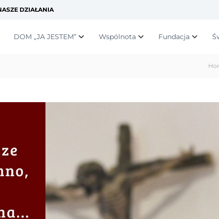
ASZE DZIAŁANIA
DOM „JA JESTEM”
Wspólnota
Fundacja
Ś
Ho