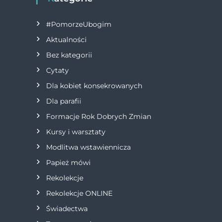
g
#PomorzeUbogim
a
Aktualności
Bez kategorii
c
Cytaty
j
Dla kobiet konsekrowanych
Dla parafii
a
Formacje Rok Dobrych Zmian
w
Kursy i warsztaty
Modlitwa wstawiennicza
p
Papież mówi
i
Rekolekcje
s
Rekolekcje ONLINE
Świadectwa
u