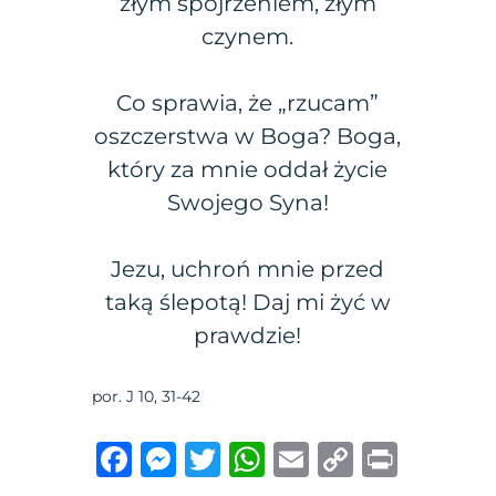
złym spojrzeniem, złym
czynem.
Co sprawia, że „rzucam”
oszczerstwa w Boga? Boga,
który za mnie oddał życie
Swojego Syna!
Jezu, uchroń mnie przed
taką ślepotą! Daj mi żyć w
prawdzie!
por. J 10, 31-42
F
M
T
W
E
C
P
a
e
w
h
m
o
ri