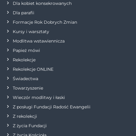
a
Dla kobiet konsekrowanych
Dla parafii
w
Formacje Rok Dobrych Zmian
p
Kursy i warsztaty
i
Modlitwa wstawiennicza
Papież mówi
s
Rekolekcje
u
Rekolekcje ONLINE
Świadectwa
Towarzyszenie
Wieczór modlitwy i łaski
Z posługi Fundacji Radość Ewangelii
Z rekolekcji
Z życia Fundacji
Z życia Kościoła