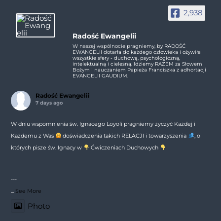
2,938
Radość Ewangelii
W naszej wspólnocie pragniemy, by RADOŚĆ
EWANGELII dotarła do każdego człowieka i ożywiła
wszystkie sfery - duchową, psychologiczną,
intelektualną i cielesną. Idziemy RAZEM za Słowem
Bożym i nauczaniem Papieża Franciszka z adhortacji
EVANGELII GAUDIUM.
Radość Ewangelii
7 days ago
W dniu wspomnienia św. Ignacego Loyoli pragniemy życzyć Każdej i
Każdemu z Was
doświadczenia takich RELACJI i towarzyszenia
, o
których pisze św. Ignacy w
Ćwiczeniach Duchowych
---
...
See More
Photo