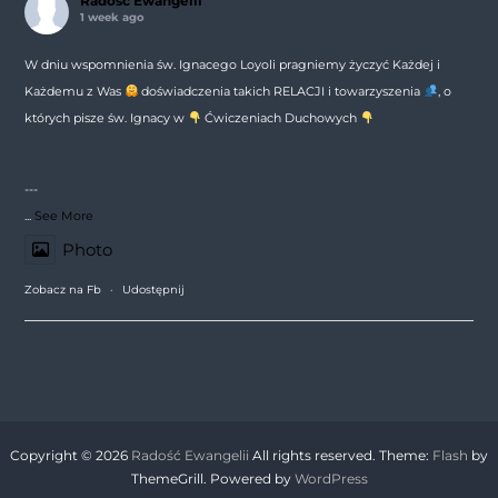
Radość Ewangelii
1 week ago
W dniu wspomnienia św. Ignacego Loyoli pragniemy życzyć Każdej i
Każdemu z Was
doświadczenia takich RELACJI i towarzyszenia
, o
których pisze św. Ignacy w
Ćwiczeniach Duchowych
---
...
See More
Photo
Zobacz na Fb
·
Udostępnij
Copyright © 2026
Radość Ewangelii
All rights reserved. Theme:
Flash
by
ThemeGrill. Powered by
WordPress