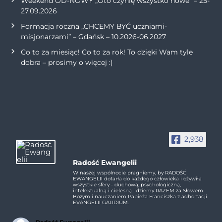
Weekend OD-NOWY „Oto czynię wszystko nowe” – 25-
27.09.2026
Formacja roczna „CHCEMY BYĆ uczniami-
misjonarzami” – Gdańsk – 10.2026-06.2027
Co to za miesiąc! Co to za rok! To dzięki Wam tyle
dobra – prosimy o więcej :)
2,938
Radość Ewangelii
W naszej wspólnocie pragniemy, by RADOŚĆ
EWANGELII dotarła do każdego człowieka i ożywiła
wszystkie sfery - duchową, psychologiczną,
intelektualną i cielesną. Idziemy RAZEM za Słowem
Bożym i nauczaniem Papieża Franciszka z adhortacji
EVANGELII GAUDIUM.