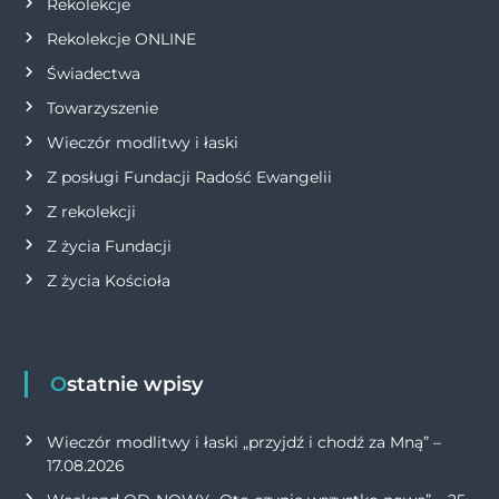
s
Rekolekcje
Rekolekcje ONLINE
u
Świadectwa
Towarzyszenie
Wieczór modlitwy i łaski
Z posługi Fundacji Radość Ewangelii
Z rekolekcji
Z życia Fundacji
Z życia Kościoła
Ostatnie wpisy
Wieczór modlitwy i łaski „przyjdź i chodź za Mną” –
17.08.2026