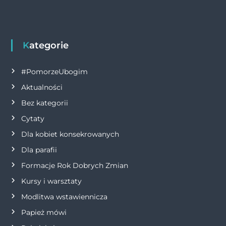
w
k
i
g
Kategorie
a
#PomorzeUbogim
Aktualności
c
Bez kategorii
j
Cytaty
Dla kobiet konsekrowanych
a
Dla parafii
w
Formacje Rok Dobrych Zmian
p
Kursy i warsztaty
Modlitwa wstawiennicza
i
Papież mówi