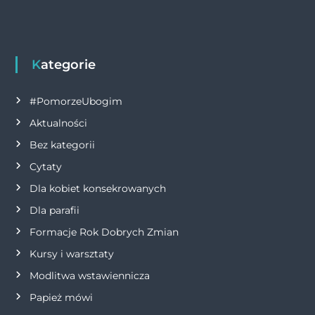
w
k
i
g
Kategorie
a
#PomorzeUbogim
Aktualności
c
Bez kategorii
j
Cytaty
Dla kobiet konsekrowanych
a
Dla parafii
w
Formacje Rok Dobrych Zmian
p
Kursy i warsztaty
Modlitwa wstawiennicza
i
Papież mówi