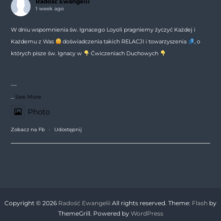
Radość Ewangelii
1 week ago
W dniu wspomnienia św. Ignacego Loyoli pragniemy życzyć Każdej i
Każdemu z Was
doświadczenia takich RELACJI i towarzyszenia
, o
których pisze św. Ignacy w
Ćwiczeniach Duchowych
---
...
See More
Photo
Zobacz na Fb
·
Udostępnij
Copyright © 2026
Radość Ewangelii
All rights reserved. Theme:
Flash
by
ThemeGrill. Powered by
WordPress