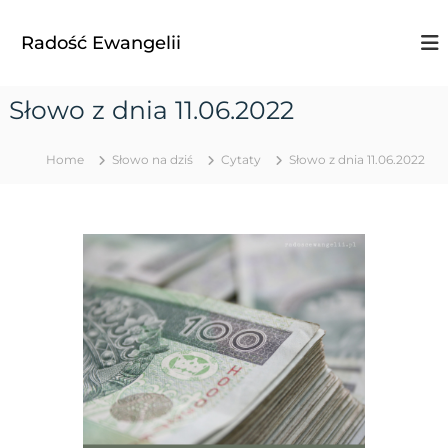
S
k
Radość Ewangelii
i
p
t
Słowo z dnia 11.06.2022
o
c
o
Home
Słowo na dziś
Cytaty
Słowo z dnia 11.06.2022
n
t
e
n
t