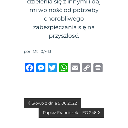
dzielenia się z innymi i daj
mi wolność od potrzeby
chorobliwego
zabezpieczania się na
przyszłość.
por. Mt 10,7-13
F
M
T
W
E
C
P
a
e
w
h
m
o
ri
c
ss
it
at
ai
p
n
e
e
te
s
l
y
t
b
n
r
A
Li
N
Słowo z dnia 9.06.2022
o
g
p
n
Papież Franciszek – EG 248
a
o
er
p
k