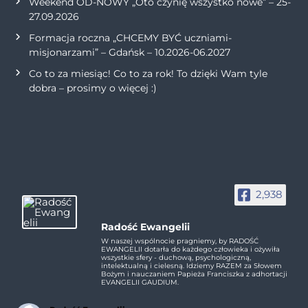
Weekend OD-NOWY „Oto czynię wszystko nowe” – 25-
27.09.2026
Formacja roczna „CHCEMY BYĆ uczniami-
misjonarzami” – Gdańsk – 10.2026-06.2027
Co to za miesiąc! Co to za rok! To dzięki Wam tyle
dobra – prosimy o więcej :)
2,938
Radość Ewangelii
W naszej wspólnocie pragniemy, by RADOŚĆ
EWANGELII dotarła do każdego człowieka i ożywiła
wszystkie sfery - duchową, psychologiczną,
intelektualną i cielesną. Idziemy RAZEM za Słowem
Bożym i nauczaniem Papieża Franciszka z adhortacji
EVANGELII GAUDIUM.