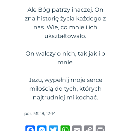
Ale Bóg patrzy inaczej. On
zna historię życia każdego z
nas. Wie, co mnie i ich
ukształtowało.
On walczy o nich, tak jak i o
mnie.
Jezu, wypełnij moje serce
miłością do tych, których
najtrudniej mi kochać.
por. Mt 18, 12-14
F
M
T
W
E
C
P