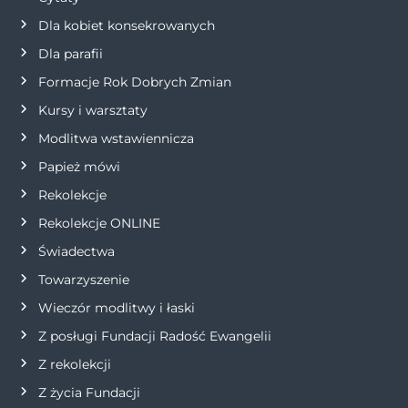
Dla kobiet konsekrowanych
a
Dla parafii
w
Formacje Rok Dobrych Zmian
p
Kursy i warsztaty
Modlitwa wstawiennicza
i
Papież mówi
s
Rekolekcje
Rekolekcje ONLINE
u
Świadectwa
Towarzyszenie
Wieczór modlitwy i łaski
Z posługi Fundacji Radość Ewangelii
Z rekolekcji
Z życia Fundacji