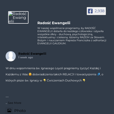
2,938
Radość Ewangelii
W naszej wspólnocie pragniemy, by RADOŚĆ
EWANGELII dotarła do każdego człowieka i ożywiła
wszystkie sfery - duchową, psychologiczną,
intelektualną i cielesną. Idziemy RAZEM za Słowem
Bożym i nauczaniem Papieża Franciszka z adhortacji
EVANGELII GAUDIUM.
Radość Ewangelii
1 week ago
W dniu wspomnienia św. Ignacego Loyoli pragniemy życzyć Każdej i
Każdemu z Was
doświadczenia takich RELACJI i towarzyszenia
, o
których pisze św. Ignacy w
Ćwiczeniach Duchowych
---
...
See More
Photo