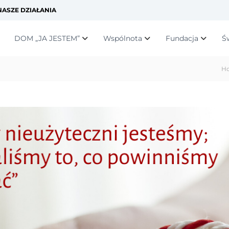
ASZE DZIAŁANIA
DOM „JA JESTEM”
Wspólnota
Fundacja
Ś
H