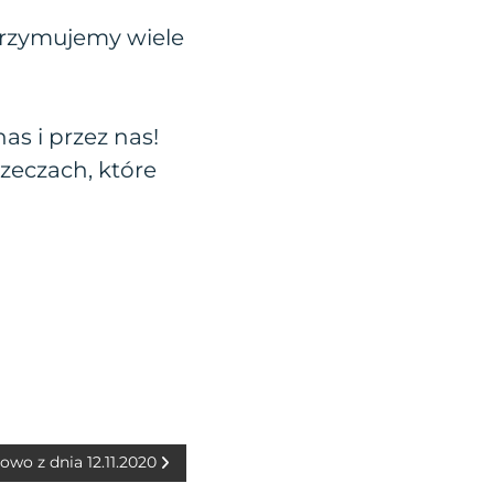
otrzymujemy wiele
as i przez nas!
zeczach, które
łowo z dnia 12.11.2020