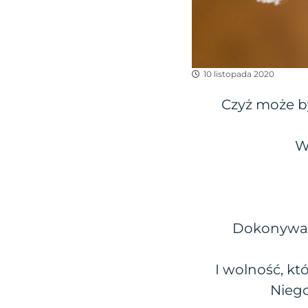
10 listopada 2020
Czyż może b
W
Dokonywani
I wolność, kt
Niego