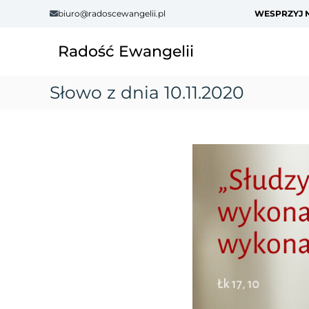
S
biuro@radoscewangelii.pl
WESPRZYJ N
k
i
Radość Ewangelii
p
t
o
Słowo z dnia 10.11.2020
c
o
n
t
e
n
t