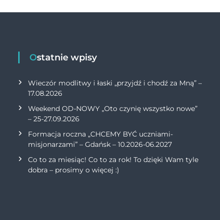
p
n
p
k
Ostatnie wpisy
Wieczór modlitwy i łaski „przyjdź i chodź za Mną” –
17.08.2026
Weekend OD-NOWY „Oto czynię wszystko nowe”
– 25-27.09.2026
Formacja roczna „CHCEMY BYĆ uczniami-
misjonarzami” – Gdańsk – 10.2026-06.2027
Co to za miesiąc! Co to za rok! To dzięki Wam tyle
dobra – prosimy o więcej :)