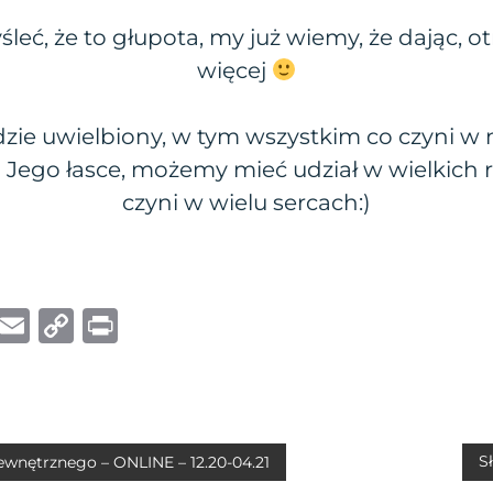
eć, że to głupota, my już wiemy, że dając, 
więcej
ie uwielbiony, w tym wszystkim co czyni w n
i Jego łasce, możemy mieć udział w wielkich r
czyni w wielu sercach:)
W
E
C
P
h
m
o
ri
at
ai
p
n
s
l
y
t
A
Li
S
ewnętrznego – ONLINE – 12.20-04.21