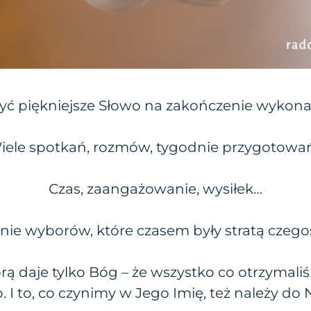
yć piękniejsze Słowo na zakończenie wykona
iele spotkań, rozmów, tygodnie przygotowa
Czas, zaangażowanie, wysiłek…
e wyborów, które czasem były stratą czeg
órą daje tylko Bóg – że wszystko co otrzyma
. I to, co czynimy w Jego Imię, też należy do 