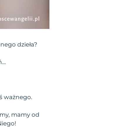
nego dzieła?
ń…
oś ważnego.
liśmy, mamy od
Niego!