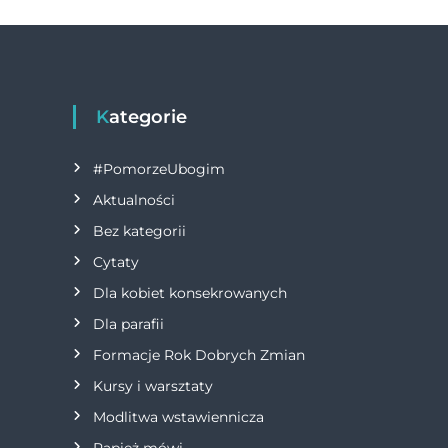
o
g
a
o
er
w
k
i
Kategorie
g
#PomorzeUbogim
a
Aktualności
Bez kategorii
c
Cytaty
j
Dla kobiet konsekrowanych
Dla parafii
a
Formacje Rok Dobrych Zmian
w
Kursy i warsztaty
Modlitwa wstawiennicza
p