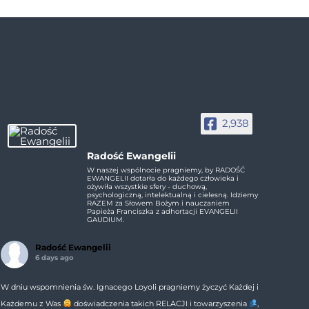
2,938
Radość Ewangelii
W naszej wspólnocie pragniemy, by RADOŚĆ
EWANGELII dotarła do każdego człowieka i
ożywiła wszystkie sfery - duchową,
psychologiczną, intelektualną i cielesną. Idziemy
RAZEM za Słowem Bożym i nauczaniem
Papieża Franciszka z adhortacji EVANGELII
GAUDIUM.
Radość Ewangelii
6 days ago
W dniu wspomnienia św. Ignacego Loyoli pragniemy życzyć Każdej i
Każdemu z Was
doświadczenia takich RELACJI i towarzyszenia
,