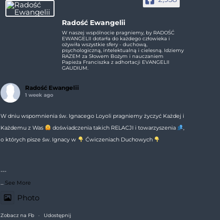
Radość Ewangelii
W naszej wspólnocie pragniemy, by RADOŚĆ
EWANGELII dotarła do każdego człowieka i
ożywiła wszystkie sfery - duchową,
psychologiczną, intelektualną i cielesną. Idziemy
RAZEM za Słowem Bożym i nauczaniem
Papieża Franciszka z adhortacji EVANGELII
GAUDIUM.
Radość Ewangelii
1 week ago
W dniu wspomnienia św. Ignacego Loyoli pragniemy życzyć Każdej i
Każdemu z Was
doświadczenia takich RELACJI i towarzyszenia
,
o których pisze św. Ignacy w
Ćwiczeniach Duchowych
---
...
See More
Photo
Zobacz na Fb
·
Udostępnij