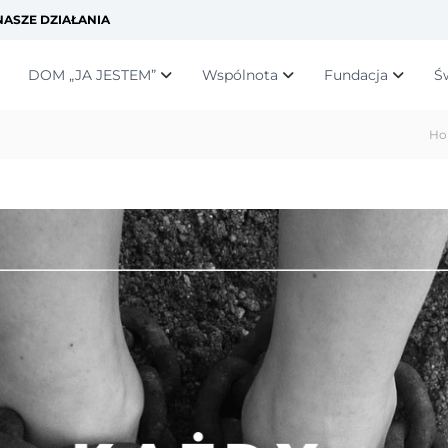
ASZE DZIAŁANIA
DOM „JA JESTEM”
Wspólnota
Fundacja
Ś
Ho