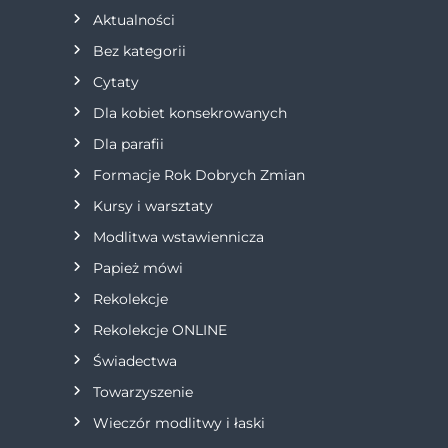
a
Aktualności
Bez kategorii
c
Cytaty
j
Dla kobiet konsekrowanych
Dla parafii
a
Formacje Rok Dobrych Zmian
w
Kursy i warsztaty
Modlitwa wstawiennicza
p
Papież mówi
i
Rekolekcje
s
Rekolekcje ONLINE
Świadectwa
u
Towarzyszenie
Wieczór modlitwy i łaski