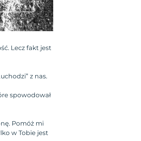
ć. Lecz fakt jest
„uchodzi” z nas.
które spowodował
ronę. Pomóż mi
ko w Tobie jest