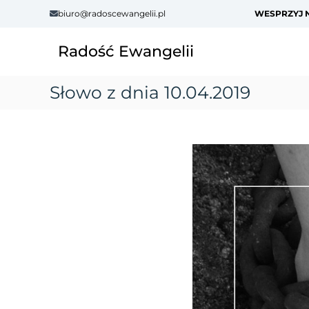
S
biuro@radoscewangelii.pl
WESPRZYJ N
k
i
Radość Ewangelii
p
t
o
Słowo z dnia 10.04.2019
c
o
n
t
e
n
t