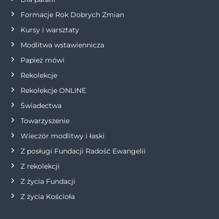
w
Formacje Rok Dobrych Zmian
p
Kursy i warsztaty
Modlitwa wstawiennicza
i
Papież mówi
s
Rekolekcje
Rekolekcje ONLINE
u
Świadectwa
Towarzyszenie
Wieczór modlitwy i łaski
Z posługi Fundacji Radość Ewangelii
Z rekolekcji
Z życia Fundacji
Z życia Kościoła