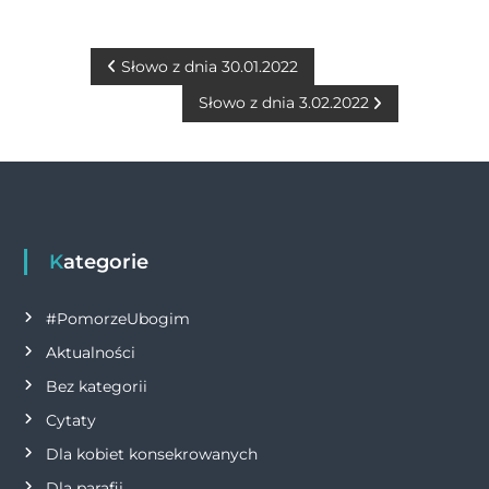
c
ss
it
at
ai
p
n
e
e
te
s
l
y
t
b
n
r
A
Li
N
Słowo z dnia 30.01.2022
o
g
p
n
Słowo z dnia 3.02.2022
a
o
er
p
k
w
k
i
g
Kategorie
a
#PomorzeUbogim
Aktualności
c
Bez kategorii
j
Cytaty
Dla kobiet konsekrowanych
a
Dla parafii