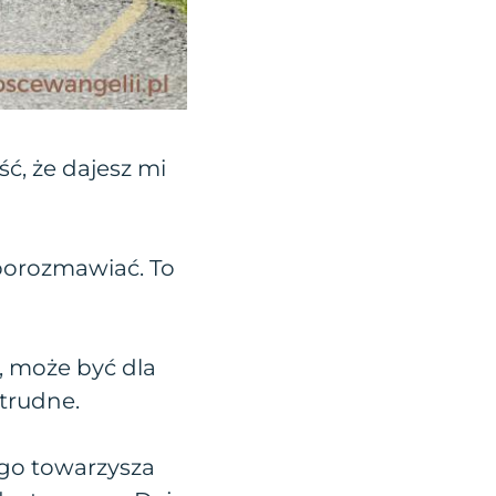
ść, że dajesz mi
porozmawiać. To
, może być dla
 trudne.
go towarzysza