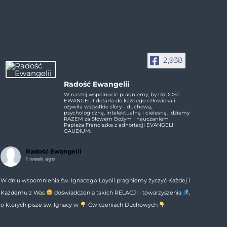
2,938
Radość Ewangelii
W naszej wspólnocie pragniemy, by RADOŚĆ
EWANGELII dotarła do każdego człowieka i
ożywiła wszystkie sfery - duchową,
psychologiczną, intelektualną i cielesną. Idziemy
RAZEM za Słowem Bożym i nauczaniem
Papieża Franciszka z adhortacji EVANGELII
GAUDIUM.
Radość Ewangelii
1 week ago
W dniu wspomnienia św. Ignacego Loyoli pragniemy życzyć Każdej i
Każdemu z Was
doświadczenia takich RELACJI i towarzyszenia
,
o których pisze św. Ignacy w
Ćwiczeniach Duchowych