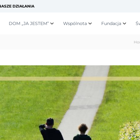
ASZE DZIAŁANIA
DOM „JA JESTEM”
Wspólnota
Fundacja
Ś
Ho