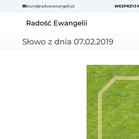
S
biuro@radoscewangelii.pl
WESPRZYJ N
k
i
Radość Ewangelii
p
t
o
Słowo z dnia 07.02.2019
c
o
n
t
e
n
t