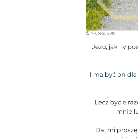
7 lutego 2019
Jezu, jak Ty po
I ma być on dl
Lecz bycie ra
mnie lu
Daj mi prosz