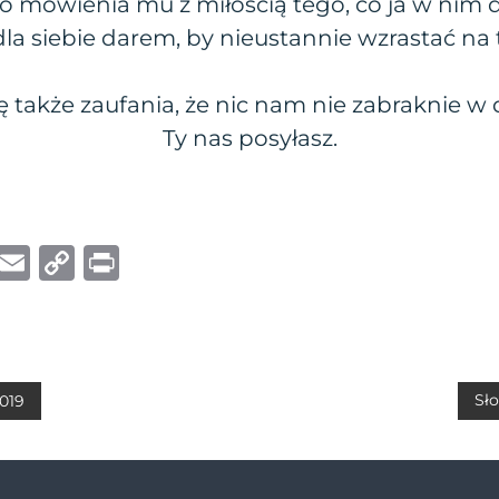
do mówienia mu z miłością tego, co ja w nim
la siebie darem, by nieustannie wzrastać na t
 także zaufania, że nic nam nie zabraknie w 
Ty nas posyłasz.
W
E
C
P
h
m
o
ri
at
ai
p
n
s
l
y
t
A
Li
Sło
2019
p
n
p
k