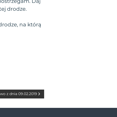
 dostrzegam. Daj
ej drodze.
drodze, na którą
wo z dnia 09.02.2019