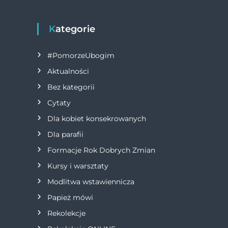
w
k
i
Kategorie
g
#PomorzeUbogim
a
Aktualności
Bez kategorii
c
Cytaty
j
Dla kobiet konsekrowanych
Dla parafii
a
Formacje Rok Dobrych Zmian
w
Kursy i warsztaty
Modlitwa wstawiennicza
p
Papież mówi
i
Rekolekcje