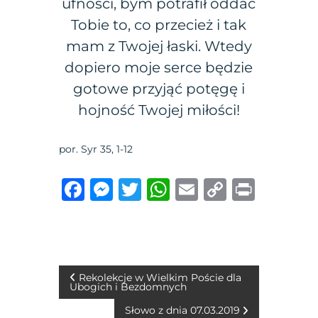
ufności, bym potrafił oddać
Tobie to, co przecież i tak
mam z Twojej łaski. Wtedy
dopiero moje serce będzie
gotowe przyjąć potęgę i
hojność Twojej miłości!
por. Syr 35, 1-12
F
M
T
W
E
C
P
a
e
w
h
m
o
ri
c
ss
it
at
ai
p
n
e
e
te
s
l
y
t
b
n
r
A
Li
N
Rekolekcje w Wielkim Poście dla
Ubogich i Bezdomnych
o
g
p
n
a
Słowo z dnia 07.03.2019