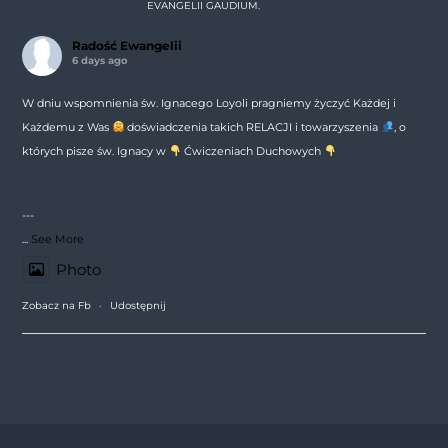
EVANGELII GAUDIUM.
Radość Ewangelii
6 days ago
W dniu wspomnienia św. Ignacego Loyoli pragniemy życzyć Każdej i
Każdemu z Was
doświadczenia takich RELACJI i towarzyszenia
, o
których pisze św. Ignacy w
Ćwiczeniach Duchowych
---
...
See More
Photo
Zobacz na Fb
·
Udostępnij