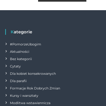
o
er
p
k
w
k
i
g
Kategorie
a
#PomorzeUbogim
c
Aktualności
Bez kategorii
j
Cytaty
a
Dla kobiet konsekrowanych
Dla parafii
w
Formacje Rok Dobrych Zmian
p
Kursy i warsztaty
i
Modlitwa wstawiennicza