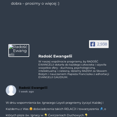
dobra – prosimy o więcej :)
2,938
Radość Ewangelii
W naszej wspólnocie pragniemy, by RADOŚĆ
EWANGELII dotarła do każdego człowieka i ożywiła
wszystkie sfery - duchową, psychologiczną,
intelektualną i cielesną. Idziemy RAZEM za Słowem
Bożym i nauczaniem Papieża Franciszka z adhortacji
EVANGELII GAUDIUM.
Radość Ewangelii
1 week ago
W dniu wspomnienia św. Ignacego Loyoli pragniemy życzyć Każdej i
Każdemu z Was
doświadczenia takich RELACJI i towarzyszenia
, o
których pisze św. Ignacy w
Ćwiczeniach Duchowych