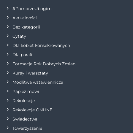
a
#PomorzeUbogim
Aktualności
c
Bez kategorii
j
Cytaty
Dla kobiet konsekrowanych
a
Dla parafii
w
Formacje Rok Dobrych Zmian
p
Kursy i warsztaty
Modlitwa wstawiennicza
i
Papież mówi
s
Rekolekcje
Rekolekcje ONLINE
u
Świadectwa
Towarzyszenie