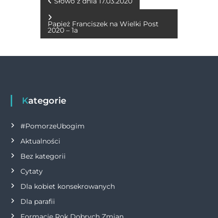
b
n
r
A
Li
N
Słowo z dnia 17.03.2020
o
g
p
n
a
Papież Franciszek na Wielki Post
o
er
p
k
2020 – 1a
w
k
i
g
Kategorie
a
#PomorzeUbogim
c
Aktualności
j
Bez kategorii
Cytaty
a
Dla kobiet konsekrowanych
w
Dla parafii
Formacje Rok Dobrych Zmian