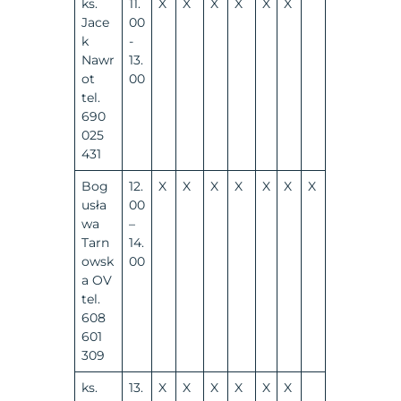
ks.
11.
X
X
X
X
X
X
Jace
00
k
-
Nawr
13.
ot
00
tel.
690
025
431
Bog
12.
X
X
X
X
X
X
X
usła
00
wa
–
Tarn
14.
owsk
00
a OV
tel.
608
601
309
ks.
13.
X
X
X
X
X
X