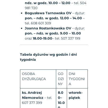
ndz. w godz. 10.00 – 12.00
– tel. 504
981 720
Bogusława Tarnowska OV
– dyżur:
pon. – ndz. w godz. 12.00 – 14.00
–
tel. 608 601 309
Joanna Rostankowska OV
– dyżur:
pon. – ndz. w godz. 9.00 – 10.00
oraz
18.00-19.00
– tel. 507 337 199
Tabela dyżurów wg godzin i dni
tygodnia
OSOBA
GO
DNI
DYŻURUJĄCA
DZI
TYGODNI
NY
A
ks. Andrzej
8.0
wtorek-
Niemcewicz
– tel.
0–
piątek
607 377 399
10.0
0