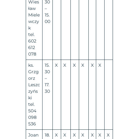
Wies
30
ław
–
Miele
15.
wczy
00
k
tel.
602
612
078
ks.
15.
X
X
X
X
X
X
Grzg
30
orz
–
Leszc
17.
zyńs
30
ki
tel.
504
098
536
Joan
18.
X
X
X
X
X
X
X