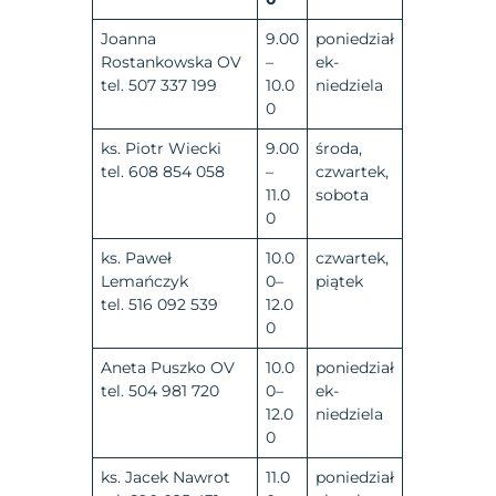
Joanna
9.00
poniedział
Rostankowska OV
–
ek-
tel. 507 337 199
10.0
niedziela
0
ks. Piotr Wiecki
9.00
środa,
tel. 608 854 058
–
czwartek,
11.0
sobota
0
ks. Paweł
10.0
czwartek,
Lemańczyk
0–
piątek
tel. 516 092 539
12.0
0
Aneta Puszko OV
10.0
poniedział
tel. 504 981 720
0–
ek-
12.0
niedziela
0
ks. Jacek Nawrot
11.0
poniedział