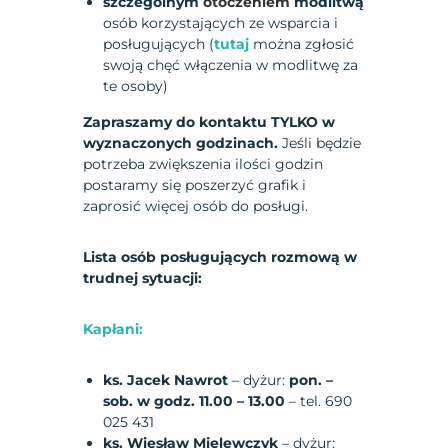
szczególnym
otoczeniem
modlitwą
osób korzystających ze wsparcia i
posługujących (
tutaj
można zgłosić
swoją chęć włączenia w modlitwę za
te osoby)
Zapraszamy do kontaktu TYLKO w
wyznaczonych godzinach.
Jeśli będzie
potrzeba zwiększenia ilości godzin
postaramy się poszerzyć grafik i
zaprosić więcej osób do posługi.
Lista osób posługujących rozmową w
trudnej sytuacji:
Kapłani:
ks. Jacek Nawrot
– dyżur:
pon. –
sob. w godz. 11.00 – 13.00
– tel. 690
025 431
ks. Wiesław Mielewczyk
– dyżur: