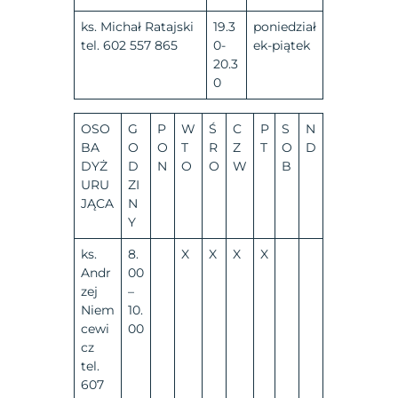
ks. Michał Ratajski
19.3
poniedział
tel. 602 557 865
0-
ek-piątek
20.3
0
OSO
G
P
W
Ś
C
P
S
N
BA
O
O
T
R
Z
T
O
D
DYŻ
D
N
O
O
W
B
URU
ZI
JĄCA
N
Y
ks.
8.
X
X
X
X
Andr
00
zej
–
Niem
10.
cewi
00
cz
tel.
607