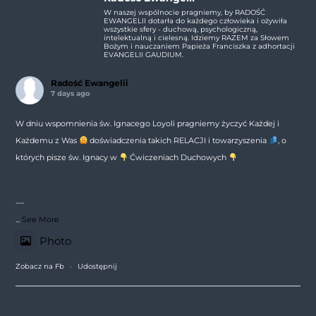
W naszej wspólnocie pragniemy, by RADOŚĆ
EWANGELII dotarła do każdego człowieka i ożywiła
wszystkie sfery - duchową, psychologiczną,
intelektualną i cielesną. Idziemy RAZEM za Słowem
Bożym i nauczaniem Papieża Franciszka z adhortacji
EVANGELII GAUDIUM.
Radość Ewangelii
7 days ago
W dniu wspomnienia św. Ignacego Loyoli pragniemy życzyć Każdej i
Każdemu z Was
doświadczenia takich RELACJI i towarzyszenia
, o
których pisze św. Ignacy w
Ćwiczeniach Duchowych
---
...
See More
Photo
Zobacz na Fb
·
Udostępnij