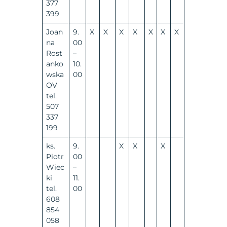
377
399
Joan
9.
X
X
X
X
X
X
X
na
00
Rost
–
anko
10.
wska
00
OV
tel.
507
337
199
ks.
9.
X
X
X
Piotr
00
Wiec
–
ki
11.
tel.
00
608
854
058