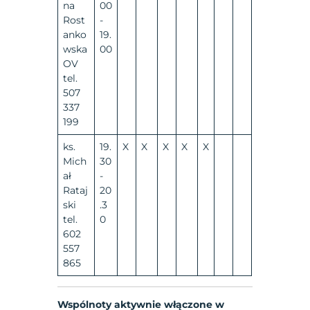
na
00
Rost
-
anko
19.
wska
00
OV
tel.
507
337
199
ks.
19.
X
X
X
X
X
Mich
30
ał
-
Rataj
20
ski
.3
tel.
0
602
557
865
Wspólnoty aktywnie włączone w