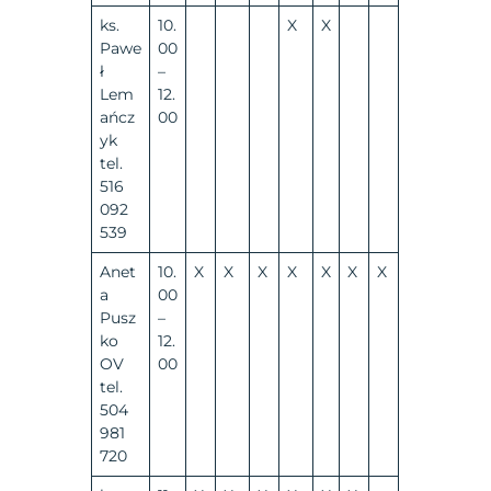
ks.
10.
X
X
Pawe
00
ł
–
Lem
12.
ańcz
00
yk
tel.
516
092
539
Anet
10.
X
X
X
X
X
X
X
a
00
Pusz
–
ko
12.
OV
00
tel.
504
981
720