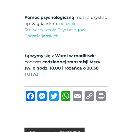
Pomoc psychologiczną
można uzyskać
np. w gdańskim:
oddziale
Stowarzyszenia Psychologów
Chrześcijańskich
Łączymy się z Wami w modlitwie
podczas
codziennej transmisji Mszy
św. o godz. 18.00 i różańca o 20.30
TUTAJ
F
M
T
W
E
C
P
a
e
w
h
m
o
ri
c
ss
it
at
ai
p
n
e
e
te
s
l
y
t