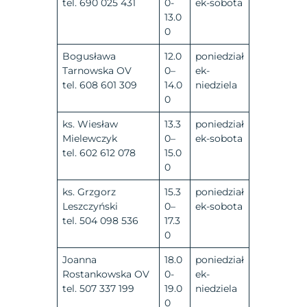
tel. 690 025 431
0-
ek-sobota
13.0
0
Bogusława
12.0
poniedział
Tarnowska OV
0–
ek-
tel. 608 601 309
14.0
niedziela
0
ks. Wiesław
13.3
poniedział
Mielewczyk
0–
ek-sobota
tel. 602 612 078
15.0
0
ks. Grzgorz
15.3
poniedział
Leszczyński
0–
ek-sobota
tel. 504 098 536
17.3
0
Joanna
18.0
poniedział
Rostankowska OV
0-
ek-
tel. 507 337 199
19.0
niedziela
0