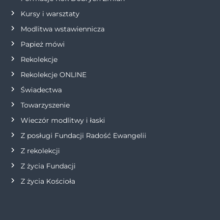
p
Kursy i warsztaty
i
Modlitwa wstawiennicza
s
Papież mówi
Rekolekcje
u
Rekolekcje ONLINE
Świadectwa
Towarzyszenie
Wieczór modlitwy i łaski
Z posługi Fundacji Radość Ewangelii
Z rekolekcji
Z życia Fundacji
Z życia Kościoła