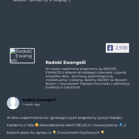
2,938
Radość Ewangelii
W naszej wspólnocie pragniemy, by RADOŚĆ
EWANGELII dotarła do każdego człowieka i ożywiła
wszystkie sfery - duchową, psychologiczną,
intelektualną i cielesną. Idziemy RAZEM za Słowem
Bożym i nauczaniem Papieża Franciszka z adhortacji
EVANGELII GAUDIUM.
Radość Ewangelii
1 week ago
W dniu wspomnienia św. Ignacego Loyoli pragniemy życzyć Każdej i
Każdemu z Was
doświadczenia takich RELACJI i towarzyszenia
, o
których pisze św. Ignacy w
Ćwiczeniach Duchowych