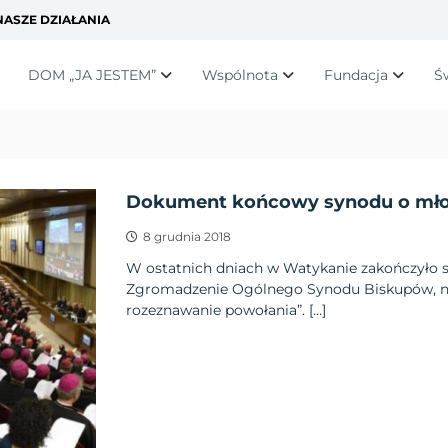
ASZE DZIAŁANIA
DOM „JA JESTEM”
Wspólnota
Fundacja
Ś
Dokument końcowy synodu o mło
8 grudnia 2018
W ostatnich dniach w Watykanie zakończyło 
Zgromadzenie Ogólnego Synodu Biskupów, na 
rozeznawanie powołania”. […]