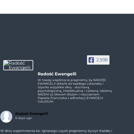
2,938
Radość Ewangelii
W naszej wspólnocie pragniemy, by RADOŚĆ
EWANGELII dotarła do każdego człowieka i
ożywiła wszystkie sfery - duchową,
psychologiczną, intelektualną i cielesną. Idziemy
RAZEM za Słowem Bożym i nauczaniem
Papieża Franciszka z adhortacji EVANGELII
GAUDIUM.
Radość Ewangelii
6 days ago
W dniu wspomnienia św. Ignacego Loyoli pragniemy życzyć Każdej i