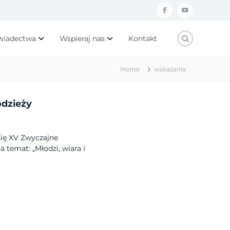
f
y
a
o
wiadectwa
Wspieraj nas
Kontakt
c
u
e
t
Home
wskazania
b
u
o
b
dzieży
o
e
k
się XV Zwyczajne
temat: „Młodzi, wiara i