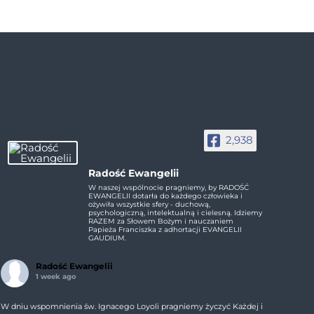
2,938
Radość Ewangelii
W naszej wspólnocie pragniemy, by RADOŚĆ
EWANGELII dotarła do każdego człowieka i
ożywiła wszystkie sfery - duchową,
psychologiczną, intelektualną i cielesną. Idziemy
RAZEM za Słowem Bożym i nauczaniem
Papieża Franciszka z adhortacji EVANGELII
GAUDIUM.
Radość Ewangelii
1 week ago
W dniu wspomnienia św. Ignacego Loyoli pragniemy życzyć Każdej i