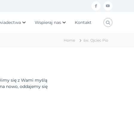
f
y
a
o
wiadectwa
Wspieraj nas
Kontakt
c
u
e
t
Home
św. Ojciec Pio
b
u
o
b
o
e
k
elimy się z Wami myślą
, na nowo, oddajemy się