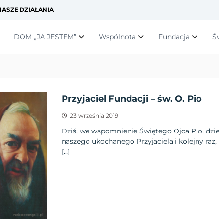
ASZE DZIAŁANIA
DOM „JA JESTEM”
Wspólnota
Fundacja
Ś
Przyjaciel Fundacji – św. O. Pio
23 września 2019
Dziś, we wspomnienie Świętego Ojca Pio, dzi
naszego ukochanego Przyjaciela i kolejny raz
[…]