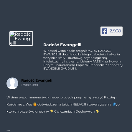
2,938
Radość Ewangelii
W naszej wspólnocie pragniemy, by RADOŚĆ
EWANGELII dotarła do każdego człowieka i ożywiła
wszystkie sfery - duchową, psychologiczną,
intelektualną i cielesną. Idziemy RAZEM za Słowem
Bożym i nauczaniem Papieża Franciszka z adhortacji
EVANGELII GAUDIUM.
Radość Ewangelii
1 week ago
W dniu wspomnienia św. Ignacego Loyoli pragniemy życzyć Każdej i
Każdemu z Was
doświadczenia takich RELACJI i towarzyszenia
, o
których pisze św. Ignacy w
Ćwiczeniach Duchowych
---