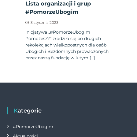
Lista organizacji i grup
#PomorzeUbogim
3 stycznia 2023
Inicjatywa „#PomorzeUbogim
Pomożesz?” zrodziła się po drugich
rekolekcjach wielkopostnych dla osób
Ubogich i Bezdomnych prowadzonych
przez naszą fundację w lutym […]
Kategorie
#PomorzeUbogim
Aktualności