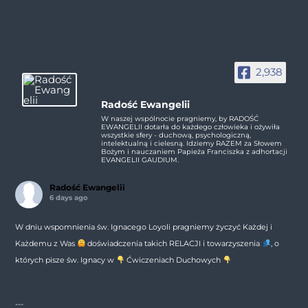
2,938
Radość Ewangelii
W naszej wspólnocie pragniemy, by RADOŚĆ
EWANGELII dotarła do każdego człowieka i ożywiła
wszystkie sfery - duchową, psychologiczną,
intelektualną i cielesną. Idziemy RAZEM za Słowem
Bożym i nauczaniem Papieża Franciszka z adhortacji
EVANGELII GAUDIUM.
Radość Ewangelii
6 days ago
W dniu wspomnienia św. Ignacego Loyoli pragniemy życzyć Każdej i
Każdemu z Was
doświadczenia takich RELACJI i towarzyszenia
, o
których pisze św. Ignacy w
Ćwiczeniach Duchowych
---