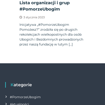
Lista organizacji i grup
#PomorzeUbogim
3 stycznia 2023
Inicjatywa „#PomorzeUbogim
Pomożesz?” zrodziła się po drugich
rekolekcjach wielkopostnych dla osób
Ubogich i Bezdomnych prowadzonych
przez naszą fundację w lutym […]
Kategorie
#PomorzeUbogim
Aktualności