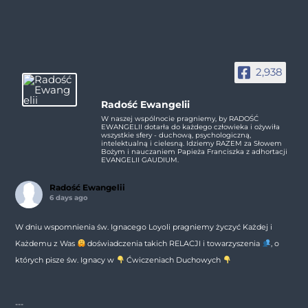
2,938
Radość Ewangelii
W naszej wspólnocie pragniemy, by RADOŚĆ
EWANGELII dotarła do każdego człowieka i ożywiła
wszystkie sfery - duchową, psychologiczną,
intelektualną i cielesną. Idziemy RAZEM za Słowem
Bożym i nauczaniem Papieża Franciszka z adhortacji
EVANGELII GAUDIUM.
Radość Ewangelii
6 days ago
W dniu wspomnienia św. Ignacego Loyoli pragniemy życzyć Każdej i
Każdemu z Was
doświadczenia takich RELACJI i towarzyszenia
, o
których pisze św. Ignacy w
Ćwiczeniach Duchowych
---