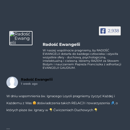
2,938
Radość Ewangelii
W naszej wspólnocie pragniemy, by RADOŚĆ
EWANGELII dotarła do każdego człowieka i ożywiła
wszystkie sfery - duchową, psychologiczną,
intelektualną i cielesną. Idziemy RAZEM za Słowem
Bożym i nauczaniem Papieża Franciszka z adhortacji
EVANGELII GAUDIUM.
Radość Ewangelii
1 week ago
W dniu wspomnienia św. Ignacego Loyoli pragniemy życzyć Każdej i
Każdemu z Was
doświadczenia takich RELACJI i towarzyszenia
, o
których pisze św. Ignacy w
Ćwiczeniach Duchowych
---