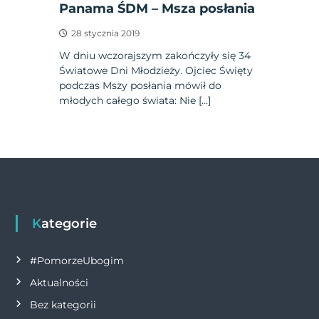
Panama ŚDM – Msza posłania
28 stycznia 2019
W dniu wczorajszym zakończyły się 34
Światowe Dni Młodzieży. Ojciec Święty
podczas Mszy posłania mówił do
młodych całego świata: Nie […]
Kategorie
#PomorzeUbogim
Aktualności
Bez kategorii