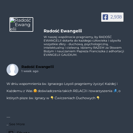
2,938
Radość Ewangelii
W naszej wspólnocie pragniemy, by RADOŚĆ
EWANGELII dotarła do każdego człowieka i ożywiła
wszystkie sfery - duchową, psychologiczną,
intelektualną i cielesną. Idziemy RAZEM za Słowem
Bożym i nauczaniem Papieża Franciszka z adhortacji
EVANGELII GAUDIUM.
Radość Ewangelii
1 week ago
W dniu wspomnienia św. Ignacego Loyoli pragniemy życzyć Każdej i
Każdemu z Was
doświadczenia takich RELACJI i towarzyszenia
, o
których pisze św. Ignacy w
Ćwiczeniach Duchowych
---
...
See More