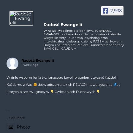
2,938
Radość Ewangelii
W naszej wspólnocie pragniemy, by RADOŚĆ
EWANGELII dotarła do każdego człowieka i ożywiła
wszystkie sfery - duchową, psychologiczną,
intelektualną i cielesną. Idziemy RAZEM za Słowem
Bożym i nauczaniem Papieża Franciszka z adhortacji
EVANGELII GAUDIUM.
Radość Ewangelii
1 week ago
W dniu wspomnienia św. Ignacego Loyoli pragniemy życzyć Każdej i
Każdemu z Was
doświadczenia takich RELACJI i towarzyszenia
, o
których pisze św. Ignacy w
Ćwiczeniach Duchowych
---
...
See More
Photo