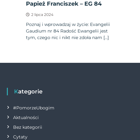
Papież Franciszek – EG 84
2 lipca 2024
Poznaj i wprowadzaj w życie: Evangelii
Gaudium nr 84 Radość Ewangelii jest
tym, czego nic i nikt nie zdoła nam […]
Kategorie
#PomorzeUbogim
Aktualności
Bez kategorii
Cytaty