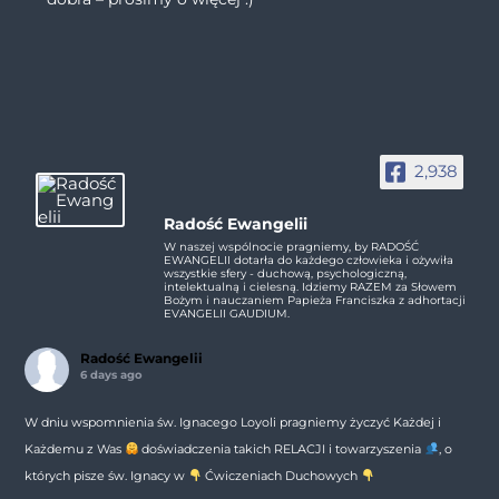
2,938
Radość Ewangelii
W naszej wspólnocie pragniemy, by RADOŚĆ
EWANGELII dotarła do każdego człowieka i ożywiła
wszystkie sfery - duchową, psychologiczną,
intelektualną i cielesną. Idziemy RAZEM za Słowem
Bożym i nauczaniem Papieża Franciszka z adhortacji
EVANGELII GAUDIUM.
Radość Ewangelii
6 days ago
W dniu wspomnienia św. Ignacego Loyoli pragniemy życzyć Każdej i
Każdemu z Was
doświadczenia takich RELACJI i towarzyszenia
, o
których pisze św. Ignacy w
Ćwiczeniach Duchowych