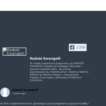
2,938
Radość Ewangelii
W naszej wspólnocie pragniemy, by RADOŚĆ
EWANGELII dotarła do każdego człowieka i
ożywiła wszystkie sfery - duchową,
psychologiczną, intelektualną i cielesną. Idziemy
RAZEM za Słowem Bożym i nauczaniem
Papieża Franciszka z adhortacji EVANGELII
GAUDIUM.
Radość Ewangelii
1 week ago
W dniu wspomnienia św. Ignacego Loyoli pragniemy życzyć Każdej i