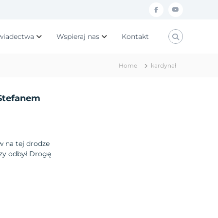
f
y
a
o
wiadectwa
Wspieraj nas
Kontakt
c
u
e
t
Home
kardynał
b
u
o
b
Stefanem
o
e
k
w na tej drodze
szy odbył Drogę