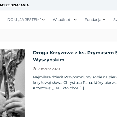
ASZE DZIAŁANIA
DOM „JA JESTEM”
Wspólnota
Fundacja
Ś
Droga Krzyżowa z ks. Prymasem 
Wyszyńskim
13 marca 2020
Najmilsze dzieci! Przypomnijmy sobie najpier
krzyżowej słowa Chrystusa Pana, który pierw
Krzyżową: „Jeśli kto chce […]