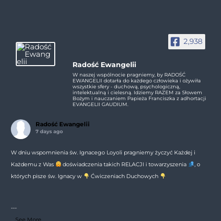
2,938
Radość Ewangelii
W naszej wspólnocie pragniemy, by RADOŚĆ
EWANGELII dotarła do każdego człowieka i ożywiła
wszystkie sfery - duchową, psychologiczną,
intelektualną i cielesną. Idziemy RAZEM za Słowem
Bożym i nauczaniem Papieża Franciszka z adhortacji
EVANGELII GAUDIUM.
Radość Ewangelii
7 days ago
W dniu wspomnienia św. Ignacego Loyoli pragniemy życzyć Każdej i
Każdemu z Was
doświadczenia takich RELACJI i towarzyszenia
, o
których pisze św. Ignacy w
Ćwiczeniach Duchowych
---
...
See More