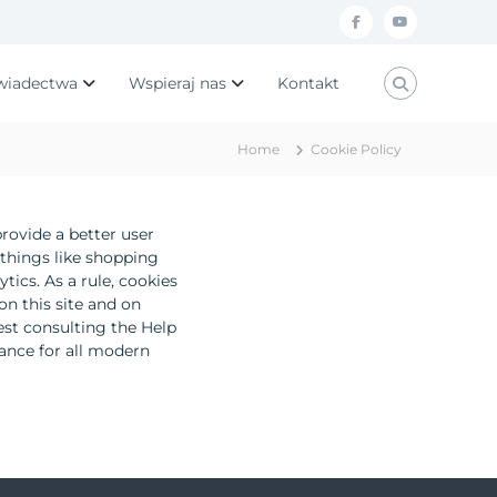
f
y
a
o
wiadectwa
Wspieraj nas
Kontakt
c
u
e
t
Home
Cookie Policy
b
u
o
b
o
e
provide a better user
k
 things like shopping
tics. As a rule, cookies
n this site and on
est consulting the Help
ance for all modern