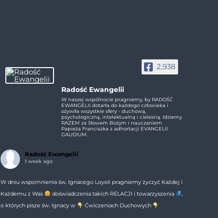
2,938
Radość Ewangelii
W naszej wspólnocie pragniemy, by RADOŚĆ
EWANGELII dotarła do każdego człowieka i
ożywiła wszystkie sfery - duchową,
psychologiczną, intelektualną i cielesną. Idziemy
RAZEM za Słowem Bożym i nauczaniem
Papieża Franciszka z adhortacji EVANGELII
GAUDIUM.
Radość Ewangelii
1 week ago
W dniu wspomnienia św. Ignacego Loyoli pragniemy życzyć Każdej i
Każdemu z Was
doświadczenia takich RELACJI i towarzyszenia
,
o których pisze św. Ignacy w
Ćwiczeniach Duchowych