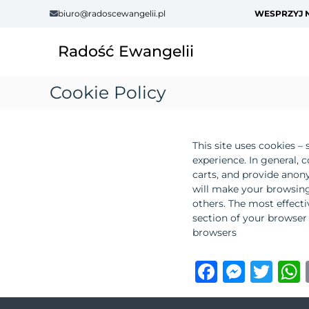
S
biuro@radoscewangelii.pl
WESPRZYJ N
k
i
Radość Ewangelii
p
t
o
Cookie Policy
c
o
n
t
This site uses cookies – 
e
experience. In general, 
n
carts, and provide anony
t
will make your browsing
others. The most effecti
section of your browser 
browsers
F
M
T
a
e
w