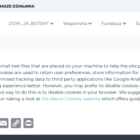
ASZE DZIAŁANIA
DOM „JA JESTEM”
Wspólnota
Fundacja
Ś
small text files that are placed on your machine to help the site 
cookies are used to retain user preferences, store information for
mised tracking data to third party applications like Google Analy
 experience better. However, you may prefer to disable cookies o
ve way to do this is to disable cookies in your browser. We sugg
or taking a look at
the About Cookies website
which offers guid
W
E
C
P
h
m
o
ri