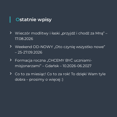
at
ai
p
n
s
l
y
t
A
Li
Ostatnie wpisy
p
n
p
Wieczór modlitwy i łaski „przyjdź i chodź za Mną” –
k
17.08.2026
Weekend OD-NOWY „Oto czynię wszystko nowe”
– 25-27.09.2026
Formacja roczna „CHCEMY BYĆ uczniami-
misjonarzami” – Gdańsk – 10.2026-06.2027
Co to za miesiąc! Co to za rok! To dzięki Wam tyle
dobra – prosimy o więcej :)