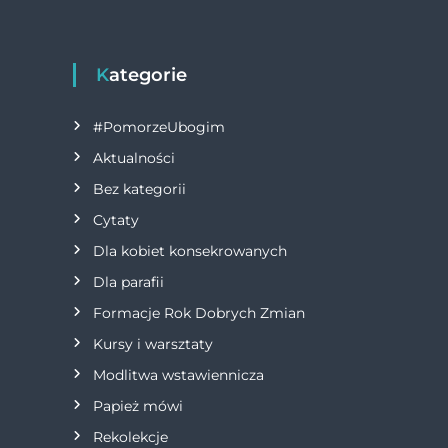
c
ss
it
e
e
te
b
n
r
Kategorie
o
g
#PomorzeUbogim
o
er
Aktualności
k
Bez kategorii
Cytaty
Dla kobiet konsekrowanych
Dla parafii
Formacje Rok Dobrych Zmian
Kursy i warsztaty
Modlitwa wstawiennicza
Papież mówi
Rekolekcje